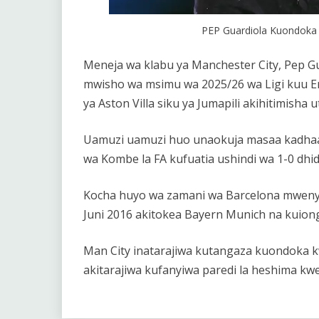
PEP Guardiola Kuondoka
Meneja wa klabu ya Manchester City, Pep G
mwisho wa msimu wa 2025/26 wa Ligi kuu En
ya Aston Villa siku ya Jumapili akihitimis
Uamuzi uamuzi huo unaokuja masaa kadhaa
wa Kombe la FA kufuatia ushindi wa 1-0 dhid
Kocha huyo wa zamani wa Barcelona mwenye
Juni 2016 akitokea Bayern Munich na kuio
Man City inatarajiwa kutangaza kuondoka k
akitarajiwa kufanyiwa paredi la heshima kw