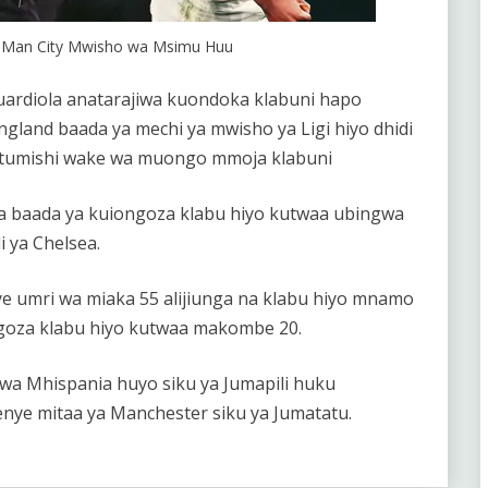
 Man City Mwisho wa Msimu Huu
uardiola anatarajiwa kuondoka klabuni hapo
gland baada ya mechi ya mwisho ya Ligi hiyo dhidi
ha utumishi wake wa muongo mmoja klabuni
 baada ya kuiongoza klabu hiyo kutwaa ubingwa
i ya Chelsea.
 umri wa miaka 55 alijiunga na klabu hiyo mnamo
ngoza klabu hiyo kutwaa makombe 20.
wa Mhispania huyo siku ya Jumapili huku
enye mitaa ya Manchester siku ya Jumatatu.