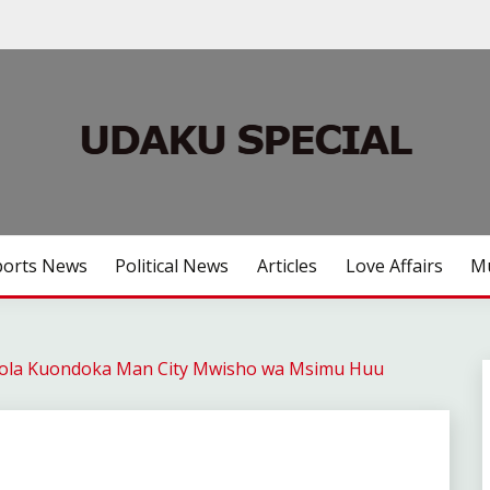
ports News
Political News
Articles
Love Affairs
Mu
iola Kuondoka Man City Mwisho wa Msimu Huu