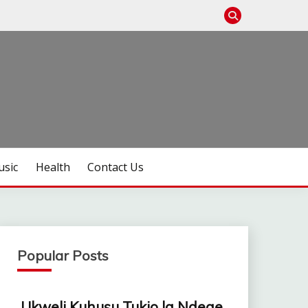
sic
Health
Contact Us
Popular Posts
Ukweli Kuhusu Tukio la Ndege