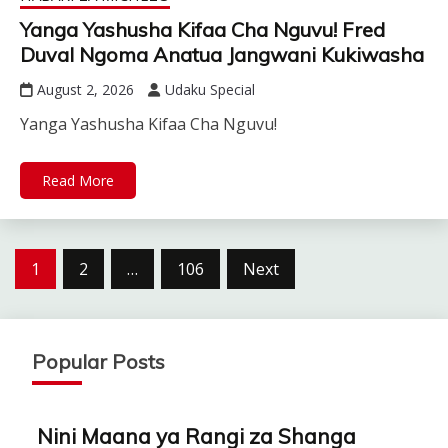
Yanga Yashusha Kifaa Cha Nguvu! Fred
Duval Ngoma Anatua Jangwani Kukiwasha
August 2, 2026
Udaku Special
Yanga Yashusha Kifaa Cha Nguvu!
Read More
Posts
1
2
…
106
Next
pagination
Popular Posts
Nini Maana ya Rangi za Shanga