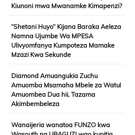
Kiunoni mwa Mwanamke Kimapenzi?
“Shetani Huyo” Kijana Baraka Aeleza
Namna Ujumbe Wa MPESA
Ulivyomfanya Kumpoteza Mamake
Mzazi Kwa Sekunde
Diamond Amuangukia Zuchu
Amuomba Msamaha Mbele za Watu!
Amuombea Dua hii, Tazama
Akimbembeleza
Wanaijeria wanatoa FUNZO kwa
Wasouth na UBAGUZI wao kupitia