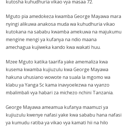
kutosha kuhudhuria vikao vya masaa 72.
Mguto pia amedokeza kwamba George Mayawa mara
nyingi alikuwa anakosa muda wa kuhudhuria vikao
kutokana na sababu kwamba amekuwa na majukumu
mengine mengi ya kufanya na ndio maana
amechagua kujiweka kando kwa wakati huu.
Mzee Mguto katika taarifa yake amemaliza kwa
kusema kwamba kujiuzulu kwa George Mayawa
hakuna uhusiano wowote na suala la mgomo wa
klabu ya Yanga Sc kama inavyoelezwa na vyanzo
mbalimbali vya habari za michezo nchini Tanzania.
George Mayawa ameamua kufanya maamuzi ya
kujiuzulu kwenye nafasi yake kwa sababu hana nafasi
ya kumudu ratiba ya vikao vya kamati hii na hilo