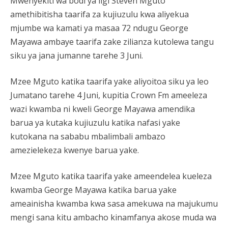
Mwenyekiti wa bodi ya ligi Steven Mguto
amethibitisha taarifa za kujiuzulu kwa aliyekua
mjumbe wa kamati ya masaa 72 ndugu George
Mayawa ambaye taarifa zake zilianza kutolewa tangu
siku ya jana jumanne tarehe 3 Juni.
Mzee Mguto katika taarifa yake aliyoitoa siku ya leo
Jumatano tarehe 4 Juni, kupitia Crown Fm ameeleza
wazi kwamba ni kweli George Mayawa amendika
barua ya kutaka kujiuzulu katika nafasi yake
kutokana na sababu mbalimbali ambazo
amezielekeza kwenye barua yake.
Mzee Mguto katika taarifa yake ameendelea kueleza
kwamba George Mayawa katika barua yake
ameainisha kwamba kwa sasa amekuwa na majukumu
mengi sana kitu ambacho kinamfanya akose muda wa