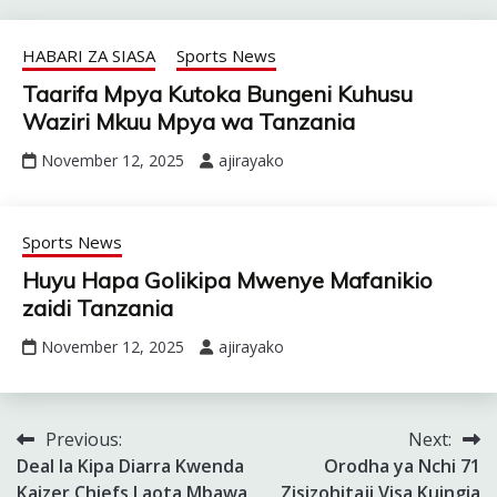
HABARI ZA SIASA
Sports News
Taarifa Mpya Kutoka Bungeni Kuhusu
Waziri Mkuu Mpya wa Tanzania
November 12, 2025
ajirayako
Sports News
Huyu Hapa Golikipa Mwenye Mafanikio
zaidi Tanzania
November 12, 2025
ajirayako
Previous:
Next:
Post
Deal la Kipa Diarra Kwenda
Orodha ya Nchi 71
navigation
Kaizer Chiefs Laota Mbawa
Zisizohitaji Visa Kuingia