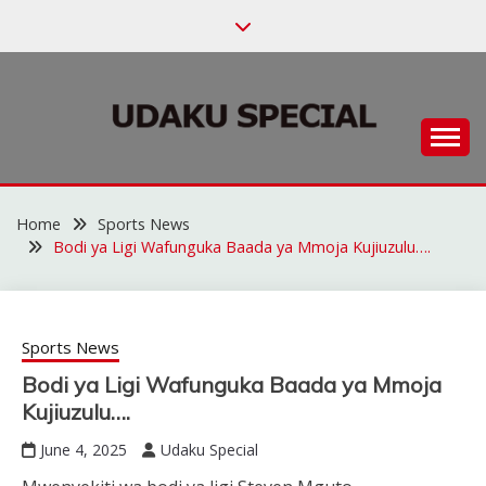
Skip
to
content
Habari za Udaku, Michezo na Siasa
UDAKU SPECIAL
Home
Sports News
Bodi ya Ligi Wafunguka Baada ya Mmoja Kujiuzulu….
Sports News
Bodi ya Ligi Wafunguka Baada ya Mmoja
Kujiuzulu….
June 4, 2025
Udaku Special