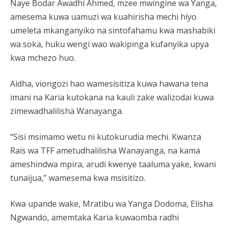
Naye Bodar Awadhi Ahmed, mzee mwingine wa Yanga,
amesema kuwa uamuzi wa kuahirisha mechi hiyo
umeleta mkanganyiko na sintofahamu kwa mashabiki
wa soka, huku wengi wao wakipinga kufanyika upya
kwa mchezo huo.
Aidha, viongozi hao wamesisitiza kuwa hawana tena
imani na Karia kutokana na kauli zake walizodai kuwa
zimewadhalilisha Wanayanga.
“Sisi msimamo wetu ni kutokurudia mechi. Kwanza
Rais wa TFF ametudhalilisha Wanayanga, na kama
ameshindwa mpira, arudi kwenye taaluma yake, kwani
tunaijua,” wamesema kwa msisitizo.
Kwa upande wake, Mratibu wa Yanga Dodoma, Elisha
Ngwando, amemtaka Karia kuwaomba radhi