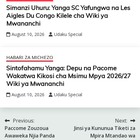
Simanzi Uhuru: Yanga SC Yafungwa na Les
Aigles Du Congo Kilele cha Wiki ya
Mwananchi
August 10, 2026
Udaku Special
HABARI ZA MICHEZO
Sintofahamu Yanga: Depu na Pacome
Wakatwa Kikosi cha Msimu Mpya 2026/27
Wiki ya Mwananchi
August 10, 2026
Udaku Special
Previous:
Next:
Post
Paccome Zouzoua
Jinsi ya Kununua Tiketi za
navigation
Awaweka Njia Panda
Mpira Mtandao wa