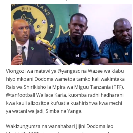
Viongozi wa matawi ya @yangasc na Wazee wa klabu
hiyo mkoani Dodoma wametoa tamko kali wakimtaka
Rais wa Shirikisho la Mpira wa Miguu Tanzania (TFF),
@tanfootball Wallace Karia, kuomba radhi hadharani
kwa kauli alizozitoa kufuatia kuahirishwa kwa mechi
ya watani wa jadi, Simba na Yanga.
Wakizungumza na wanahabari Jijini Dodoma leo