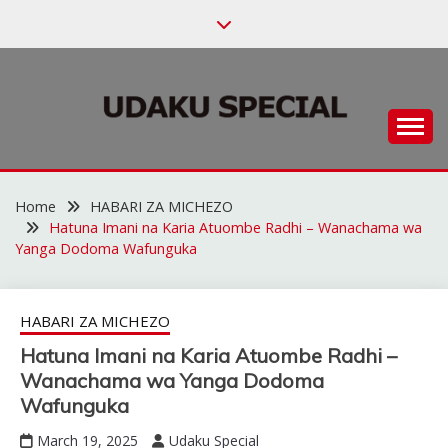
Skip
to
content
Habari za Udaku, Michezo na Siasa
UDAKU SPECIAL
Home
HABARI ZA MICHEZO
Hatuna Imani na Karia Atuombe Radhi – Wanachama wa
Yanga Dodoma Wafunguka
HABARI ZA MICHEZO
Hatuna Imani na Karia Atuombe Radhi –
Wanachama wa Yanga Dodoma
Wafunguka
March 19, 2025
Udaku Special