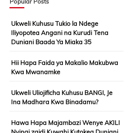
Popular Posts
Ukweli Kuhusu Tukio la Ndege
Iliyopotea Angani na Kurudi Tena
Duniani Baada Ya Miaka 35
Hii Hapa Faida ya Makalio Makubwa
Kwa Mwanamke
Ukweli Uliojificha Kuhusu BANGI, Je
Ina Madhara Kwa Binadamu?
Hawa Hapa Majambazi Wenye AKILI
Nyingi zaidi Kuwahi Kutokea Duniani