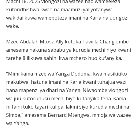
Machi 18, 2025 viongozi na wazee hao wameeleza
kutoridhishwa kwao na maamuzi yaliyofanywa,
wakidai kuwa wamepoteza imani na Karia na uongozi
wake.
Mzee Abdalah Mtosa Ally kutoka Tawi la Chang’ombe
amesema hakuna sababu ya kurudia mechi hiyo kwani
tarehe 8 ilikuwa sahihi kwa mchezo huo kufanyika.
“Mimi kama mzee wa Yanga Dodoma, kwa masikitiko
makubwa, hatuna imani na Karia kwani tunajua wazi
hana mapenzi ya dhati na Yanga. Niwaombe viongozi
wa juu kutoruhusu mechi hiyo kufanyika tena. Kama
ni faini tuko tayari kulipa, lakini siyo kurudia mechi na
Simba,” amesema Bernard Mtengwa, mmoja wa wazee
wa Yanga.