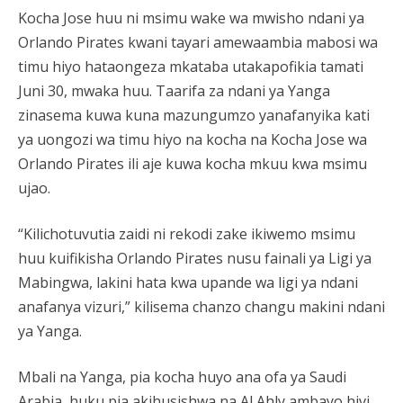
Kocha Jose huu ni msimu wake wa mwisho ndani ya
Orlando Pirates kwani tayari amewaambia mabosi wa
timu hiyo hataongeza mkataba utakapofikia tamati
Juni 30, mwaka huu. Taarifa za ndani ya Yanga
zinasema kuwa kuna mazungumzo yanafanyika kati
ya uongozi wa timu hiyo na kocha na Kocha Jose wa
Orlando Pirates ili aje kuwa kocha mkuu kwa msimu
ujao.
“Kilichotuvutia zaidi ni rekodi zake ikiwemo msimu
huu kuifikisha Orlando Pirates nusu fainali ya Ligi ya
Mabingwa, lakini hata kwa upande wa ligi ya ndani
anafanya vizuri,” kilisema chanzo changu makini ndani
ya Yanga.
Mbali na Yanga, pia kocha huyo ana ofa ya Saudi
Arabia, huku pia akihusishwa na Al Ahly ambayo hivi