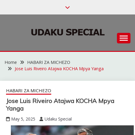
Skip
to
content
Habari za Udaku, Michezo na Siasa
UDAKU SPECIAL
Home
HABARI ZA MICHEZO
Jose Luis Riveiro Atajwa KOCHA Mpya Yanga
HABARI ZA MICHEZO
Jose Luis Riveiro Atajwa KOCHA Mpya
Yanga
May 5, 2025
Udaku Special