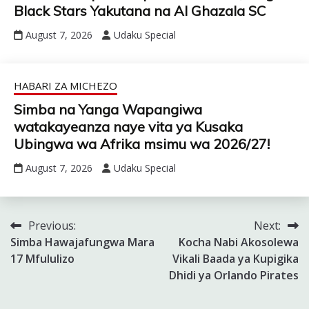
Black Stars Yakutana na Al Ghazala SC
August 7, 2026
Udaku Special
HABARI ZA MICHEZO
Simba na Yanga Wapangiwa
watakayeanza naye vita ya Kusaka
Ubingwa wa Afrika msimu wa 2026/27!
August 7, 2026
Udaku Special
Previous:
Next:
Post
Simba Hawajafungwa Mara
Kocha Nabi Akosolewa
navigation
17 Mfululizo
Vikali Baada ya Kupigika
Dhidi ya Orlando Pirates