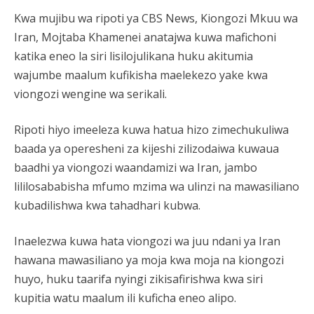
Kwa mujibu wa ripoti ya CBS News, Kiongozi Mkuu wa
Iran, Mojtaba Khamenei anatajwa kuwa mafichoni
katika eneo la siri lisilojulikana huku akitumia
wajumbe maalum kufikisha maelekezo yake kwa
viongozi wengine wa serikali.
Ripoti hiyo imeeleza kuwa hatua hizo zimechukuliwa
baada ya operesheni za kijeshi zilizodaiwa kuwaua
baadhi ya viongozi waandamizi wa Iran, jambo
lililosababisha mfumo mzima wa ulinzi na mawasiliano
kubadilishwa kwa tahadhari kubwa.
Inaelezwa kuwa hata viongozi wa juu ndani ya Iran
hawana mawasiliano ya moja kwa moja na kiongozi
huyo, huku taarifa nyingi zikisafirishwa kwa siri
kupitia watu maalum ili kuficha eneo alipo.