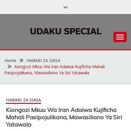
Skip
to
content
Habari za Udaku, Michezo na Siasa
UDAKU SPECIAL
Home
HABARI ZA SIASA
Kiongozi Mkuu Wa Iran Adaiwa Kujificha Mahali
Pasipojulikana, Mawasiliano Ya Siri Yatawala
HABARI ZA SIASA
Kiongozi Mkuu Wa Iran Adaiwa Kujificha
Mahali Pasipojulikana, Mawasiliano Ya Siri
Yatawala