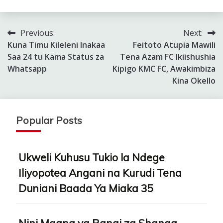
Previous:
Next:
Post
Kuna Timu Kileleni Inakaa
Feitoto Atupia Mawili
navigation
Saa 24 tu Kama Status za
Tena Azam FC Ikiishushia
Whatsapp
Kipigo KMC FC, Awakimbiza
Kina Okello
Popular Posts
Ukweli Kuhusu Tukio la Ndege
Iliyopotea Angani na Kurudi Tena
Duniani Baada Ya Miaka 35
Nini Maana ya Rangi za Shanga