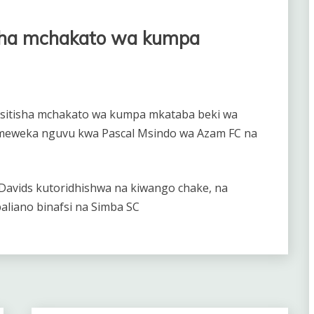
isha mchakato wa kumpa
C imesitisha mchakato wa kumpa mkataba beki wa
ameweka nguvu kwa Pascal Msindo wa Azam FC na
Davids kutoridhishwa na kiwango chake, na
aliano binafsi na Simba SC