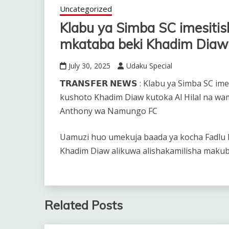
Uncategorized
Klabu ya Simba SC imesit
mkataba beki Khadim Diaw
July 30, 2025
Udaku Special
𝗧𝗥𝗔𝗡𝗦𝗙𝗘𝗥 𝗡𝗘𝗪𝗦 : Klabu ya Simba S
kushoto Khadim Diaw kutoka Al Hilal na w
Anthony wa Namungo FC
Uamuzi huo umekuja baada ya kocha Fadlu 
Khadim Diaw alikuwa alishakamilisha makub
Related Posts