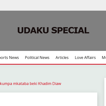
ports News
Political News
Articles
Love Affairs
Mu
a kumpa mkataba beki Khadim Diaw