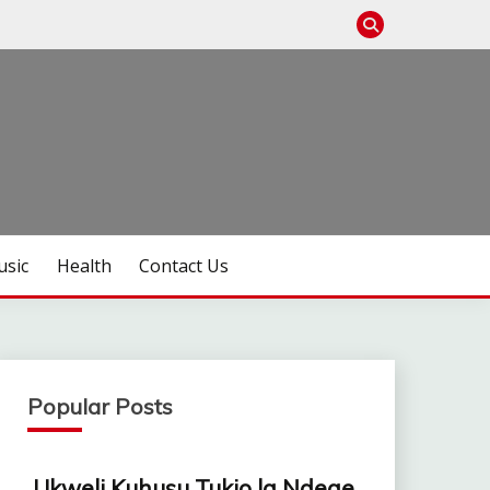
sic
Health
Contact Us
Popular Posts
Ukweli Kuhusu Tukio la Ndege