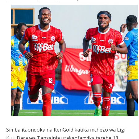
Simba itaondoka na KenGold katika mchezo wa Ligi
Kuu Bara wa Tanzainia utakaofanyika tarehe 18