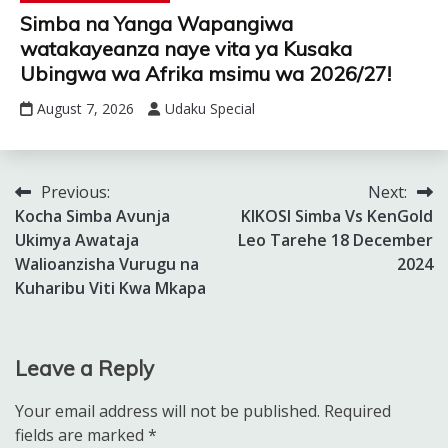
Simba na Yanga Wapangiwa
watakayeanza naye vita ya Kusaka
Ubingwa wa Afrika msimu wa 2026/27!
August 7, 2026
Udaku Special
Previous:
Next:
Post
Kocha Simba Avunja
KIKOSI Simba Vs KenGold
navigation
Ukimya Awataja
Leo Tarehe 18 December
Walioanzisha Vurugu na
2024
Kuharibu Viti Kwa Mkapa
Leave a Reply
Your email address will not be published.
Required
fields are marked
*