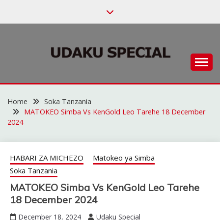
Skip
to
content
Habari za Udaku, Michezo na Siasa
UDAKU SPECIAL
Home
Soka Tanzania
MATOKEO Simba Vs KenGold Leo Tarehe 18 December
2024
HABARI ZA MICHEZO
Matokeo ya Simba
Soka Tanzania
MATOKEO Simba Vs KenGold Leo Tarehe
18 December 2024
December 18, 2024
Udaku Special