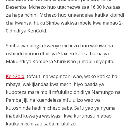
Desemba. Mchezo huo utachezwa saa 16:00 kwa saa
za hapa nchini. Mchezo huo unaendelea katika kipindi
cha kwanza, huku Simba wakiwa mbele kwa mabao 2-
0 dhidi ya KenGold.
Simba wanaingia kwenye mchezo huu wakiwa na
ushindi mnono dhidi ya Sfaxien katika hatua ya
Makundi ya Kombe la Shirikisho Jumapili iliyopita.
KenGold
, tofauti na wapinzani wao, wako katika hali
mbaya, wakijiandaa kwa mechi hiyo baada ya
kupoteza mara mbili mfululizo dhidi ya Namungo na
Pamba Jiji, na kuendeleza mfululizo wao wa
kutoshinda hadi michezo saba. Safu yao ya nyuma
inabaki kuwa ya wasiwasi, kwa kuruhusu mabao
katika mechi zao saba mfululizo.