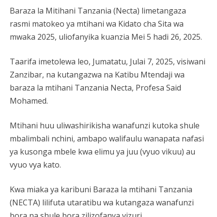
Baraza la Mitihani Tanzania (Necta) limetangaza
rasmi matokeo ya mtihani wa Kidato cha Sita wa
mwaka 2025, uliofanyika kuanzia Mei 5 hadi 26, 2025.
Taarifa imetolewa leo, Jumatatu, Julai 7, 2025, visiwani
Zanzibar, na kutangazwa na Katibu Mtendaji wa
baraza la mtihani Tanzania Necta, Profesa Said
Mohamed.
Mtihani huu uliwashirikisha wanafunzi kutoka shule
mbalimbali nchini, ambapo walifaulu wanapata nafasi
ya kusonga mbele kwa elimu ya juu (vyuo vikuu) au
vyuo vya kato.
Kwa miaka ya karibuni Baraza la mtihani Tanzania
(NECTA) lilifuta utaratibu wa kutangaza wanafunzi
bora na shule bora zilizofanya vizuri.