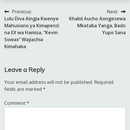
Previous:
Next:
Post
Lulu Diva Aingia Kwenye
Khalid Aucho Aongezewa
navigation
Mahusiano ya Kimapenzi
Mkataba Yanga, Bado
na EX wa Hamisa, “Kevin
Yupo Sana
Sowax” Wajiachia
Kimahaba
Leave a Reply
Your email address will not be published.
Required
fields are marked
*
Comment
*