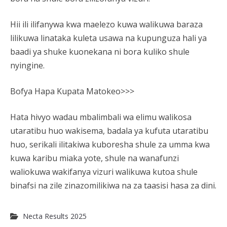
Hii ili ilifanywa kwa maelezo kuwa walikuwa baraza
lilikuwa linataka kuleta usawa na kupunguza hali ya
baadi ya shuke kuonekana ni bora kuliko shule
nyingine.
Bofya Hapa Kupata Matokeo>>>
Hata hivyo wadau mbalimbali wa elimu walikosa
utaratibu huo wakisema, badala ya kufuta utaratibu
huo, serikali ilitakiwa kuboresha shule za umma kwa
kuwa karibu miaka yote, shule na wanafunzi
waliokuwa wakifanya vizuri walikuwa kutoa shule
binafsi na zile zinazomilikiwa na za taasisi hasa za dini.
Necta Results 2025