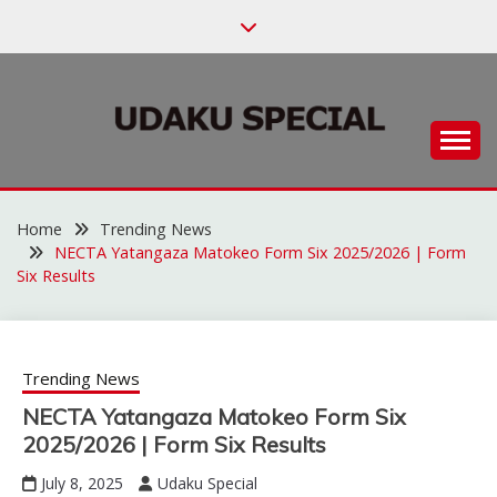
Skip
to
content
Habari za Udaku, Michezo na Siasa
UDAKU SPECIAL
Home
Trending News
NECTA Yatangaza Matokeo Form Six 2025/2026 | Form
Six Results
Trending News
NECTA Yatangaza Matokeo Form Six
2025/2026 | Form Six Results
July 8, 2025
Udaku Special