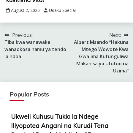
August 2, 2026
Udaku Special
Previous:
Next:
Post
Tiba kwa wanawake
Albert Msando “Hakuna
navigation
wanaokosa hamu ya tendo
Mtego Wowote Kwa
la ndoa
Gwajima Kufunguliwa
Makanisa ya Ufufuo na
Uzima”
Popular Posts
Ukweli Kuhusu Tukio la Ndege
Iliyopotea Angani na Kurudi Tena