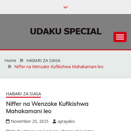
Skip
to
content
Habari za Udaku, Michezo na Siasa
UDAKU SPECIAL
Home
HABARI ZA SIASA
Niffer na Wenzake Kufikishwa Mahakamani leo
HABARI ZA SIASA
Niffer na Wenzake Kufikishwa
Mahakamani leo
November 25, 2025
ajirayako