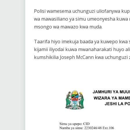
Polisi wamesema uchunguzi uliofanywa kup
wa mawasiliano ya simu umeonyesha kuwa 
msongo wa mawazo kwa muda.
Taarifa hiyo imekuja baada ya kuwepo kwa 
kijamii iliyodai kuwa mwanaharakati huyo al
kumshikilia Joseph McCann kwa uchunguzi za