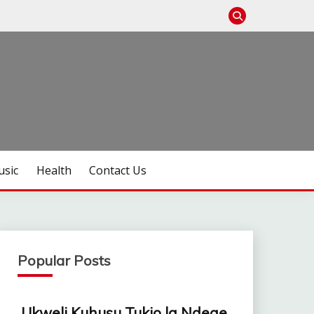
sic
Health
Contact Us
Popular Posts
Ukweli Kuhusu Tukio la Ndege