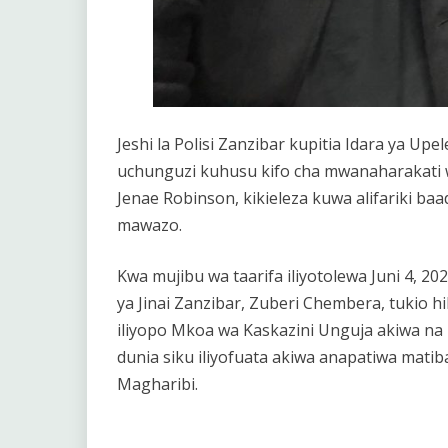
Jeshi la Polisi Zanzibar kupitia Idara ya Upe
uchunguzi kuhusu kifo cha mwanaharakati w
Jenae Robinson, kikieleza kuwa alifariki b
mawazo.
Kwa mujibu wa taarifa iliyotolewa Juni 4, 
ya Jinai Zanzibar, Zuberi Chembera, tukio hilo
iliyopo Mkoa wa Kaskazini Unguja akiwa na
dunia siku iliyofuata akiwa anapatiwa matib
Magharibi.