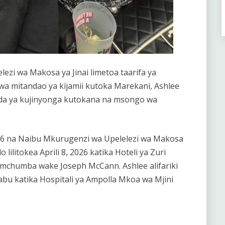
lelezi wa Makosa ya Jinai limetoa taarifa ya
a mitandao ya kijamii kutoka Marekani, Ashlee
aada ya kujinyonga kutokana na msongo wa
2026 na Naibu Mkurugenzi wa Upelelezi wa Makosa
 lilitokea Aprili 8, 2026 katika Hoteli ya Zuri
 mchumba wake Joseph McCann. Ashlee alifariki
abu katika Hospitali ya Ampolla Mkoa wa Mjini