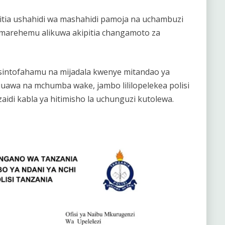
itia ushahidi wa mashahidi pamoja na uchambuzi
marehemu alikuwa akipitia changamoto za
sintofahamu na mijadala kwenye mitandao ya
iuawa na mchumba wake, jambo lililopelekea polisi
idi kabla ya hitimisho la uchunguzi kutolewa.