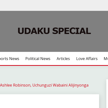
ports News
Political News
Articles
Love Affairs
Mu
a Ashlee Robinson, Uchunguzi Wabaini Alijinyonga