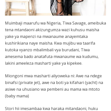
Muimbaji maarufu wa Nigeria, Tiwa Savage, ameibuka
tena mtandaoni akizungumza wazi kuhusu maisha
yake ya mapenzi na mwanaume anayemtaka
kushirikiana naye maisha. Kwa mujibu wa taarifa
kutoka vyanzo mbalimbali vya burudani, Tiwa
amesema bado anatafuta mwanaume wa kudumu,
lakini ameeleza masharti yake ya kipekee.
Miongoni mwa masharti aliyoweka ni: Awe na ndege
binafsi (private jet), awe na boti ya kifahari (yacht) na
asiwe na uhusiano wa pembeni au mama wa mtoto
(baby mama)
Stori hii imesambaa kwa haraka mitandaoni, huku