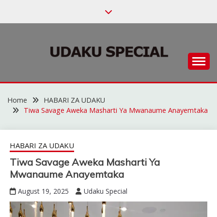
Skip
to
content
Habari za Udaku, Michezo na Siasa
UDAKU SPECIAL
Home
HABARI ZA UDAKU
Tiwa Savage Aweka Masharti Ya Mwanaume Anayemtaka
HABARI ZA UDAKU
Tiwa Savage Aweka Masharti Ya
Mwanaume Anayemtaka
August 19, 2025
Udaku Special