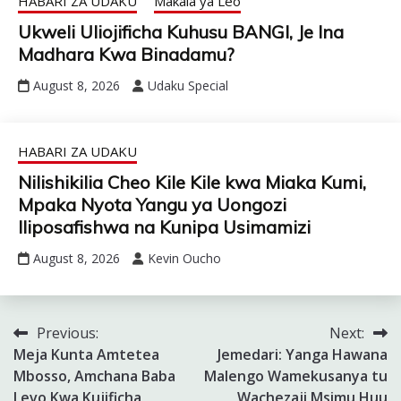
HABARI ZA UDAKU
Makala ya Leo
Ukweli Uliojificha Kuhusu BANGI, Je Ina
Madhara Kwa Binadamu?
August 8, 2026
Udaku Special
HABARI ZA UDAKU
Nilishikilia Cheo Kile Kile kwa Miaka Kumi,
Mpaka Nyota Yangu ya Uongozi
Iliposafishwa na Kunipa Usimamizi
August 8, 2026
Kevin Oucho
Previous:
Next:
Post
Meja Kunta Amtetea
Jemedari: Yanga Hawana
navigation
Mbosso, Amchana Baba
Malengo Wamekusanya tu
Levo Kwa Kujificha
Wachezaji Msimu Huu