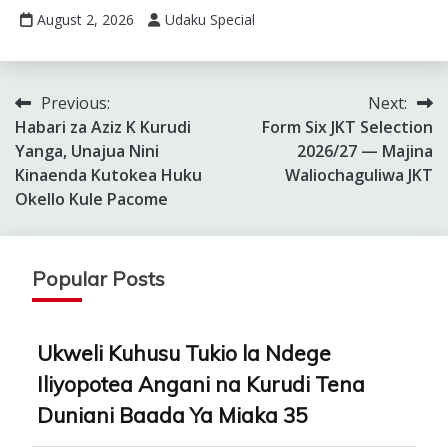
August 2, 2026
Udaku Special
Previous:
Next:
Post
Habari za Aziz K Kurudi
Form Six JKT Selection
navigation
Yanga, Unajua Nini
2026/27 — Majina
Kinaenda Kutokea Huku
Waliochaguliwa JKT
Okello Kule Pacome
Popular Posts
Ukweli Kuhusu Tukio la Ndege
Iliyopotea Angani na Kurudi Tena
Duniani Baada Ya Miaka 35