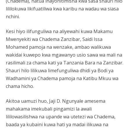
(Chadema), hatua inayohitimisha kwa sasa shauri hilo
lililokuwa likifuatiliwa kwa karibu na wadau wa siasa
nchini.
Kesi hiyo ilifunguliwa na aliyewahi kuwa Makamu
Mwenyekiti wa Chadema Zanzibar, Saidi Issa
Mohamed pamoja na wenzake, ambao walikuwa
wakidai kuwepo kwa mgawanyo usio sawa wa mali na
rasilimali za chama kati ya Tanzania Bara na Zanzibar.
Shauri hilo lilikuwa limefunguliwa dhidi ya Bodi ya
Wadhamini ya Chadema pamoja na Katibu Mkuu wa
chama hicho.
Akitoa uamuzi huo, Jaji D. Ngunyale amesema
mahakama imekubali pingamizi la awali
lililowasilishwa na upande wa utetezi wa Chadema,
baada ya kubaini kuwa hati ya madai ilikuwa na