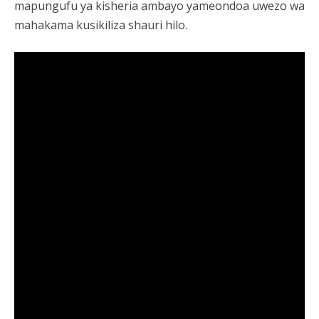
mapungufu ya kisheria ambayo yameondoa uwezo wa
mahakama kusikiliza shauri hilo.