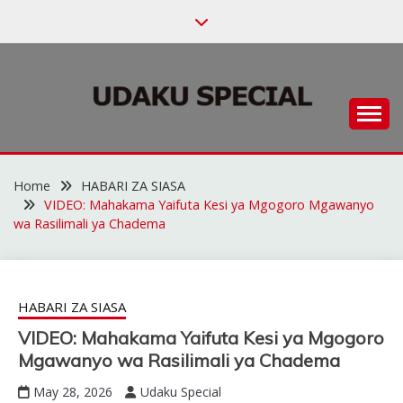
Skip
to
content
Habari za Udaku, Michezo na Siasa
UDAKU SPECIAL
Home
HABARI ZA SIASA
VIDEO: Mahakama Yaifuta Kesi ya Mgogoro Mgawanyo
wa Rasilimali ya Chadema
HABARI ZA SIASA
VIDEO: Mahakama Yaifuta Kesi ya Mgogoro
Mgawanyo wa Rasilimali ya Chadema
May 28, 2026
Udaku Special