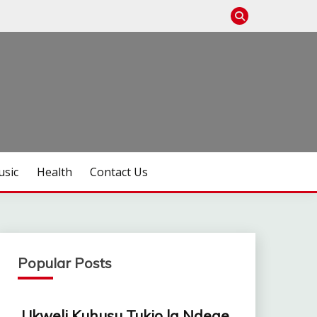
sic
Health
Contact Us
Popular Posts
Ukweli Kuhusu Tukio la Ndege