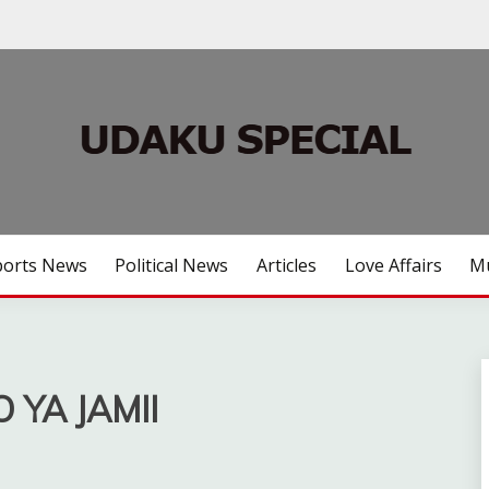
ports News
Political News
Articles
Love Affairs
Mu
 YA JAMII