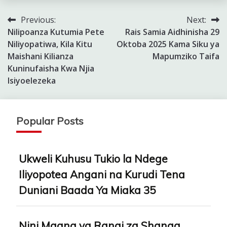
Previous:
Next:
Post
Nilipoanza Kutumia Pete
Rais Samia Aidhinisha 29
navigation
Niliyopatiwa, Kila Kitu
Oktoba 2025 Kama Siku ya
Maishani Kilianza
Mapumziko Taifa
Kuninufaisha Kwa Njia
Isiyoelezeka
Popular Posts
Ukweli Kuhusu Tukio la Ndege
Iliyopotea Angani na Kurudi Tena
Duniani Baada Ya Miaka 35
Nini Maana ya Rangi za Shanga