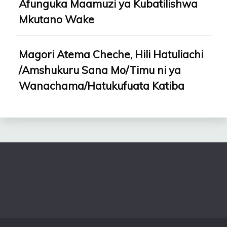
Afunguka Maamuzi ya Kubatilishwa
Mkutano Wake
Magori Atema Cheche, Hili Hatuliachi
/Amshukuru Sana Mo/Timu ni ya
Wanachama/Hatukufuata Katiba