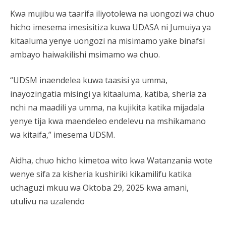
Kwa mujibu wa taarifa iliyotolewa na uongozi wa chuo
hicho imesema imesisitiza kuwa UDASA ni Jumuiya ya
kitaaluma yenye uongozi na misimamo yake binafsi
ambayo haiwakilishi msimamo wa chuo.
“UDSM inaendelea kuwa taasisi ya umma,
inayozingatia misingi ya kitaaluma, katiba, sheria za
nchi na maadili ya umma, na kujikita katika mijadala
yenye tija kwa maendeleo endelevu na mshikamano
wa kitaifa,” imesema UDSM.
Aidha, chuo hicho kimetoa wito kwa Watanzania wote
wenye sifa za kisheria kushiriki kikamilifu katika
uchaguzi mkuu wa Oktoba 29, 2025 kwa amani,
utulivu na uzalendo