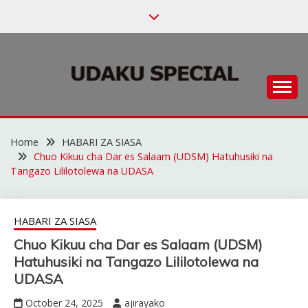
Skip
to
content
Habari za Udaku, Michezo na Siasa
UDAKU SPECIAL
Home
HABARI ZA SIASA
Chuo Kikuu cha Dar es Salaam (UDSM) Hatuhusiki na
Tangazo Lililotolewa na UDASA
HABARI ZA SIASA
Chuo Kikuu cha Dar es Salaam (UDSM)
Hatuhusiki na Tangazo Lililotolewa na
UDASA
October 24, 2025
ajirayako