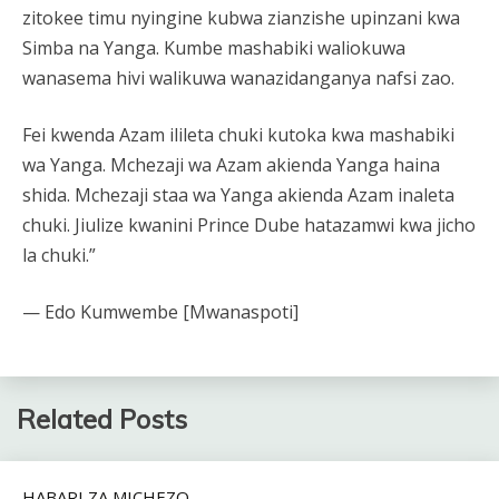
zitokee timu nyingine kubwa zianzishe upinzani kwa
Simba na Yanga. Kumbe mashabiki waliokuwa
wanasema hivi walikuwa wanazidanganya nafsi zao.
Fei kwenda Azam ilileta chuki kutoka kwa mashabiki
wa Yanga. Mchezaji wa Azam akienda Yanga haina
shida. Mchezaji staa wa Yanga akienda Azam inaleta
chuki. Jiulize kwanini Prince Dube hatazamwi kwa jicho
la chuki.”
— Edo Kumwembe [Mwanaspoti]
Related Posts
HABARI ZA MICHEZO