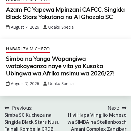
Azam FC Yapewa Mpinzani CAFCC, Singida
Black Stars Yakutana na Al Ghazala SC
August 7, 2026
Udaku Special
HABARI ZA MICHEZO
Simba na Yanga Wapangiwa
watakayeanza naye vita ya Kusaka
Ubingwa wa Afrika msimu wa 2026/27!
August 7, 2026
Udaku Special
Previous:
Next:
Post
Simba SC Kucheza na
Hivi Hapa Viingilio Mchezo
navigation
Singida Black Stars Nusu
wa SIMBA na Stellenbosch
Fainali Kombe la CRDB
Amani Complex Zanzibar