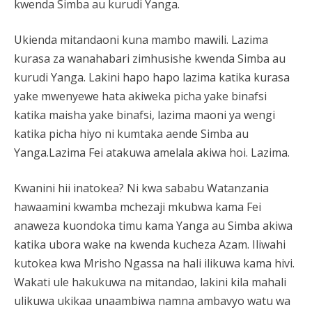
kwenda Simba au kurudi Yanga.
Ukienda mitandaoni kuna mambo mawili. Lazima
kurasa za wanahabari zimhusishe kwenda Simba au
kurudi Yanga. Lakini hapo hapo lazima katika kurasa
yake mwenyewe hata akiweka picha yake binafsi
katika maisha yake binafsi, lazima maoni ya wengi
katika picha hiyo ni kumtaka aende Simba au
Yanga.Lazima Fei atakuwa amelala akiwa hoi. Lazima.
Kwanini hii inatokea? Ni kwa sababu Watanzania
hawaamini kwamba mchezaji mkubwa kama Fei
anaweza kuondoka timu kama Yanga au Simba akiwa
katika ubora wake na kwenda kucheza Azam. Iliwahi
kutokea kwa Mrisho Ngassa na hali ilikuwa kama hivi.
Wakati ule hakukuwa na mitandao, lakini kila mahali
ulikuwa ukikaa unaambiwa namna ambavyo watu wa