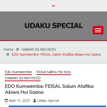
Skip
to
content
Habari za Udaku, Michezo na Siasa
UDAKU SPECIAL
Home
HABARI ZA MICHEZO
EDO Kumwembe: FEISAL Salum Atafika Akiwa Hoi Saana
Edo Kumwembe
Feisal Salimu Fei toto
HABARI ZA MICHEZO
EDO Kumwembe: FEISAL Salum Atafika
Akiwa Hoi Saana
April 15, 2025
Udaku Special