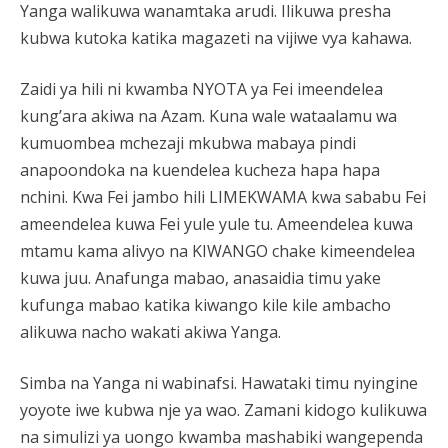
Yanga walikuwa wanamtaka arudi. Ilikuwa presha
kubwa kutoka katika magazeti na vijiwe vya kahawa.
Zaidi ya hili ni kwamba NYOTA ya Fei imeendelea
kung’ara akiwa na Azam. Kuna wale wataalamu wa
kumuombea mchezaji mkubwa mabaya pindi
anapoondoka na kuendelea kucheza hapa hapa
nchini. Kwa Fei jambo hili LIMEKWAMA kwa sababu Fei
ameendelea kuwa Fei yule yule tu. Ameendelea kuwa
mtamu kama alivyo na KIWANGO chake kimeendelea
kuwa juu. Anafunga mabao, anasaidia timu yake
kufunga mabao katika kiwango kile kile ambacho
alikuwa nacho wakati akiwa Yanga.
Simba na Yanga ni wabinafsi. Hawataki timu nyingine
yoyote iwe kubwa nje ya wao. Zamani kidogo kulikuwa
na simulizi ya uongo kwamba mashabiki wangependa