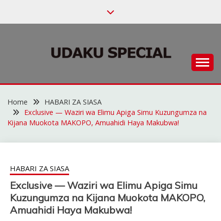
Skip
to
content
Habari za Udaku, Michezo na Siasa
UDAKU SPECIAL
Home
HABARI ZA SIASA
Exclusive — Waziri wa Elimu Apiga Simu Kuzungumza na
Kijana Muokota MAKOPO, Amuahidi Haya Makubwa!
HABARI ZA SIASA
Exclusive — Waziri wa Elimu Apiga Simu
Kuzungumza na Kijana Muokota MAKOPO,
Amuahidi Haya Makubwa!