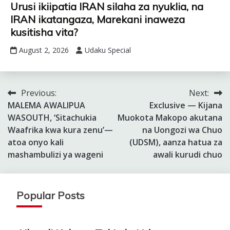
Urusi ikiipatia IRAN silaha za nyuklia, na
IRAN ikatangaza, Marekani inaweza
kusitisha vita?
August 2, 2026
Udaku Special
Previous:
Next:
Post
MALEMA AWALIPUA
Exclusive — Kijana
navigation
WASOUTH, ‘Sitachukia
Muokota Makopo akutana
Waafrika kwa kura zenu’—
na Uongozi wa Chuo
atoa onyo kali
(UDSM), aanza hatua za
mashambulizi ya wageni
awali kurudi chuo
Popular Posts