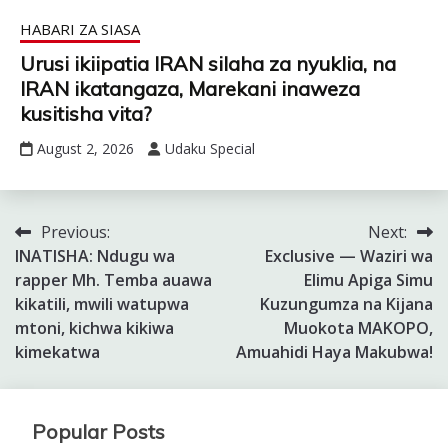
HABARI ZA SIASA
Urusi ikiipatia IRAN silaha za nyuklia, na
IRAN ikatangaza, Marekani inaweza
kusitisha vita?
August 2, 2026
Udaku Special
Previous:
Next:
Post
INATISHA: Ndugu wa
Exclusive — Waziri wa
navigation
rapper Mh. Temba auawa
Elimu Apiga Simu
kikatili, mwili watupwa
Kuzungumza na Kijana
mtoni, kichwa kikiwa
Muokota MAKOPO,
kimekatwa
Amuahidi Haya Makubwa!
Popular Posts