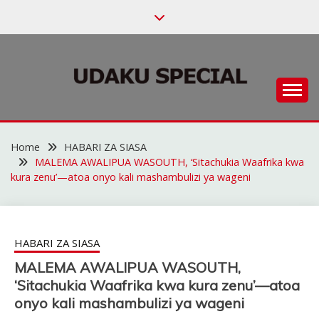
Skip
to
content
Habari za Udaku, Michezo na Siasa
UDAKU SPECIAL
Home
HABARI ZA SIASA
MALEMA AWALIPUA WASOUTH, ‘Sitachukia Waafrika kwa
kura zenu’—atoa onyo kali mashambulizi ya wageni
HABARI ZA SIASA
MALEMA AWALIPUA WASOUTH,
‘Sitachukia Waafrika kwa kura zenu’—atoa
onyo kali mashambulizi ya wageni