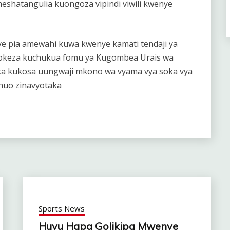
meshatangulia kuongoza vipindi viwili kwenye
 pia amewahi kuwa kwenye kamati tendaji ya
tokeza kuchukua fomu ya Kugombea Urais wa
mika kukosa uungwaji mkono wa vyama vya soka vya
 huo zinavyotaka
Sports News
Huyu Hapa Golikipa Mwenye