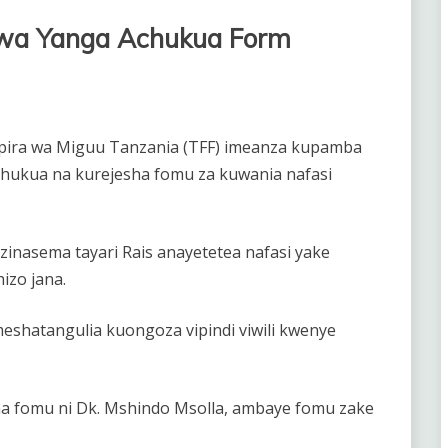
i wa Yanga Achukua Form
pira wa Miguu Tanzania (TFF) imeanza kupamba
uchukua na kurejesha fomu za kuwania nafasi
zinasema tayari Rais anayetetea nafasi yake
izo jana.
meshatangulia kuongoza vipindi viwili kwenye
 fomu ni Dk. Mshindo Msolla, ambaye fomu zake