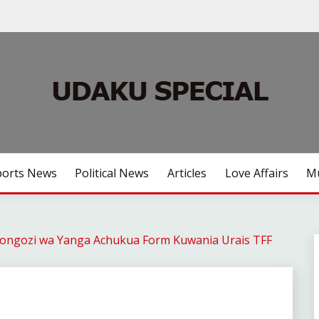
ports News
Political News
Articles
Love Affairs
Mu
Kiongozi wa Yanga Achukua Form Kuwania Urais TFF