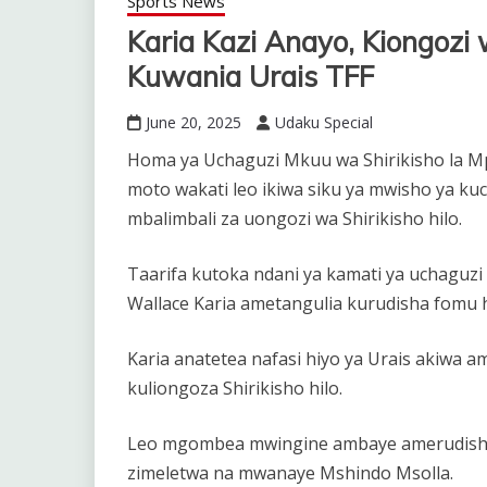
Sports News
Karia Kazi Anayo, Kiongoz
Kuwania Urais TFF
June 20, 2025
Udaku Special
Homa ya Uchaguzi Mkuu wa Shirikisho la M
moto wakati leo ikiwa siku ya mwisho ya k
mbalimbali za uongozi wa Shirikisho hilo.
Taarifa kutoka ndani ya kamati ya uchaguzi 
Wallace Karia ametangulia kurudisha fomu h
Karia anatetea nafasi hiyo ya Urais akiwa a
kuliongoza Shirikisho hilo.
Leo mgombea mwingine ambaye amerudisha
zimeletwa na mwanaye Mshindo Msolla.