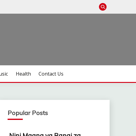
sic
Health
Contact Us
Popular Posts
Nini Maana ya Rangi za