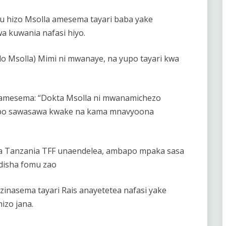
 hizo Msolla amesema tayari baba yake
a kuwania nafasi hiyo.
 Msolla) Mimi ni mwanaye, na yupo tayari kwa
 amesema: “Dokta Msolla ni mwanamichezo
ipo sawasawa kwake na kama mnavyoona
ka Tanzania TFF unaendelea, ambapo mpaka sasa
disha fomu zao
zinasema tayari Rais anayetetea nafasi yake
izo jana.