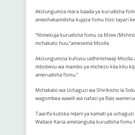
Akizungumza mara baada ya kurudisha fomu
ameshakamilisha kujaza fomu hizo tayari kw
“Nimekuja kurudisha fomu za Mzee (Mshindo
mchakato huu,”amesema Msolla.
Akizungumzia kuhusu uidhinishwaji Msolla
mbobevu wa mambo ya michezo kila kitu k
amerudisha fomu.”
Mchakato wa Uchaguzi wa Shirikisho la So
wagombea wawili wa nafasi ya Rais wameru
Taarifa kutoka ndani ya kamati ya uchaguzi 
Wallace Karia ametangulia kurudisha fomu h