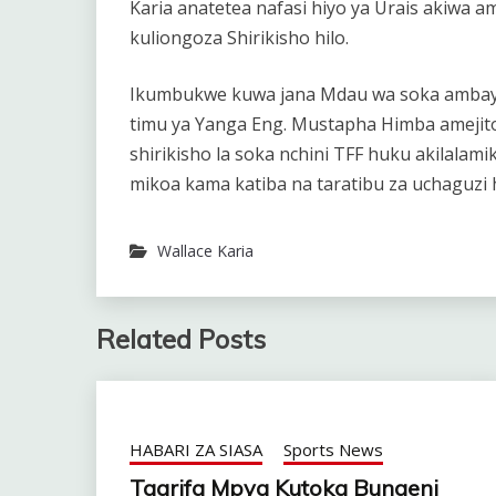
Karia anatetea nafasi hiyo ya Urais akiwa a
kuliongoza Shirikisho hilo.
Ikumbukwe kuwa jana Mdau wa soka ambaye
timu ya Yanga Eng. Mustapha Himba ameji
shirikisho la soka nchini TFF huku akilala
mikoa kama katiba na taratibu za uchaguzi
Wallace Karia
Related Posts
HABARI ZA SIASA
Sports News
Taarifa Mpya Kutoka Bungeni