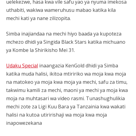
uelekezwe, hasa kwa vile safu yao ya nyuma imekosa
uthabiti, wakiwa wameruhusu mabao katika kila
mechi kati ya nane zilizopita.
Simba inajiandaa na mechi hiyo baada ya kupoteza
mchezo dhidi ya Singida Black Stars katika michuano
ya Kombe la Shirikisho Mei 31.
Udaku Special
inaangazia KenGold dhidi ya Simba
katika muda halisi, ikitoa mtiririko wa moja kwa moja
na matokeo ya moja kwa moja ya mechi, safu za timu,
takwimu kamili za mechi, maoni ya mechi ya moja kwa
moja na muhtasari wa video rasmi. Tunashughulikia
mechi zote za Ligi Kuu Bara ya Tanzainia kwa wakati
halisi na kutoa utiririshaji wa moja kwa moja
inapowezekana