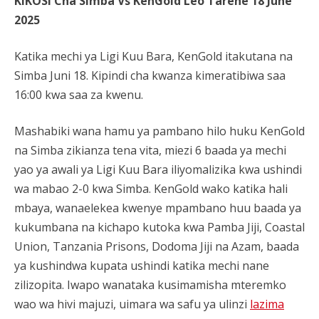
KIKOSI Cha Simba Vs KenGold Leo Tarehe 18 June
2025
Katika mechi ya Ligi Kuu Bara, KenGold itakutana na
Simba Juni 18. Kipindi cha kwanza kimeratibiwa saa
16:00 kwa saa za kwenu.
Mashabiki wana hamu ya pambano hilo huku KenGold
na Simba zikianza tena vita, miezi 6 baada ya mechi
yao ya awali ya Ligi Kuu Bara iliyomalizika kwa ushindi
wa mabao 2-0 kwa Simba. KenGold wako katika hali
mbaya, wanaelekea kwenye mpambano huu baada ya
kukumbana na kichapo kutoka kwa Pamba Jiji, Coastal
Union, Tanzania Prisons, Dodoma Jiji na Azam, baada
ya kushindwa kupata ushindi katika mechi nane
zilizopita. Iwapo wanataka kusimamisha mteremko
wao wa hivi majuzi, uimara wa safu ya ulinzi
lazima