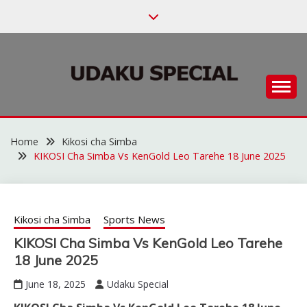
Skip
to
content
Habari za Udaku, Michezo na Siasa
UDAKU SPECIAL
Home
Kikosi cha Simba
KIKOSI Cha Simba Vs KenGold Leo Tarehe 18 June 2025
Kikosi cha Simba
Sports News
KIKOSI Cha Simba Vs KenGold Leo Tarehe
18 June 2025
June 18, 2025
Udaku Special