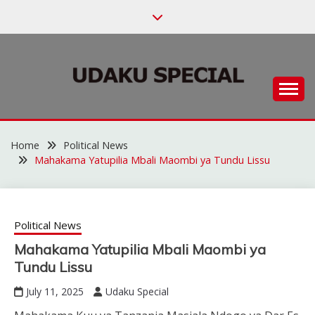
Skip
to
content
Habari za Udaku, Michezo na Siasa
UDAKU SPECIAL
Home
Political News
Mahakama Yatupilia Mbali Maombi ya Tundu Lissu
Political News
Mahakama Yatupilia Mbali Maombi ya
Tundu Lissu
July 11, 2025
Udaku Special