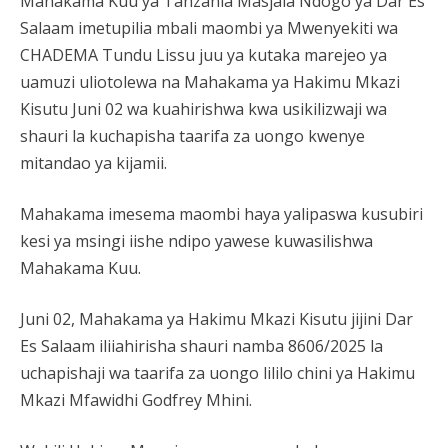
Mahakama Kuu ya Tanzania Masjala Ndogo ya Dar Es
Salaam imetupilia mbali maombi ya Mwenyekiti wa
CHADEMA Tundu Lissu juu ya kutaka marejeo ya
uamuzi uliotolewa na Mahakama ya Hakimu Mkazi
Kisutu Juni 02 wa kuahirishwa kwa usikilizwaji wa
shauri la kuchapisha taarifa za uongo kwenye
mitandao ya kijamii.
Mahakama imesema maombi haya yalipaswa kusubiri
kesi ya msingi iishe ndipo yawese kuwasilishwa
Mahakama Kuu.
Juni 02, Mahakama ya Hakimu Mkazi Kisutu jijini Dar
Es Salaam iliiahirisha shauri namba 8606/2025 la
uchapishaji wa taarifa za uongo lililo chini ya Hakimu
Mkazi Mfawidhi Godfrey Mhini.