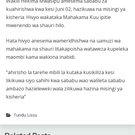
Wakili Hekima Mwasipu amesema sababu za
kuahirishwa kwa kesi Juni 02, hazikuwa na misingi ya
kisheria. Hivyo wakataka Mahakama Kuu ipitie
mwenendo wa shauri hilo.
Hata hivyo anesema wameridhishwa na uamuzi wa
mahakama na shauri litakapoisha wataweza kupeleka
maombi kama wakiona inabidi.
“ahirisho la tarehe mbili la kutaka kusikiliza kesi
likikuwa siyo sahihi kwa sababu wao walileta sababu
ambazo hazieleweki wala zilikuwa hazina misingi ya
kisheria”
Tundu Lissu