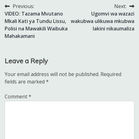
Previous:
Next:
Post
VIDEO: Tazama Mvutano
Ugomvi wa wazazi
navigation
Mkali Kati ya Tundu Lissu,
wakubwa ulikuwa mkubwa
Polisi na Mawakili Waibuka
lakini nikaumaliza
Mahakamani
Leave a Reply
Your email address will not be published.
Required
fields are marked
*
Comment
*