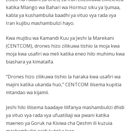
katika Mlango wa Bahari wa Hormuz siku ya Ijumaa,
kabla ya kushambulia baadhi ya vituo vya rada vya
Iran kujibu mashambulizi hayo.
Kwa mujibu wa Kamandi Kuu ya Jeshi la Marekani
(CENTCOM), drones hizo zilikuwa tishio la moja kwa
moja kwa usafiri wa meli katika eneo hilo muhimu kwa
biashara ya kimataifa.
“Drones hizo zilikuwa tishio la haraka kwa usafiri wa
majini katika ukanda huo,” CENTCOM ilisema kupitia
mtandao wa kijamii.
Jeshi hilo lilisema baadaye lilifanya mashambulizi dhidi
ya vituo vya rada vya ufuatiliaji wa pwani katika
maeneo ya Goruk na Kisiwa cha Qeshm ili kuzuia