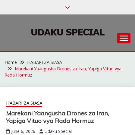
Skip
to
content
Habari za Udaku, Michezo na Siasa
UDAKU SPECIAL
Home
HABARI ZA SIASA
Marekani Yaangusha Drones za Iran, Yapiga Vituo vya
Rada Hormuz
HABARI ZA SIASA
Marekani Yaangusha Drones za Iran,
Yapiga Vituo vya Rada Hormuz
June 6, 2026
Udaku Special