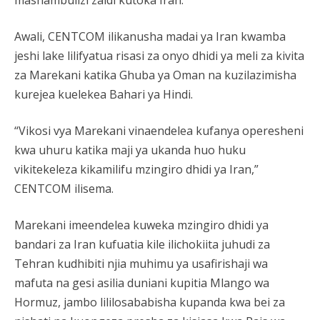
mashambulizi zaidi kutoka Iran.
Awali, CENTCOM ilikanusha madai ya Iran kwamba
jeshi lake lilifyatua risasi za onyo dhidi ya meli za kivita
za Marekani katika Ghuba ya Oman na kuzilazimisha
kurejea kuelekea Bahari ya Hindi.
“Vikosi vya Marekani vinaendelea kufanya operesheni
kwa uhuru katika maji ya ukanda huo huku
vikitekeleza kikamilifu mzingiro dhidi ya Iran,”
CENTCOM ilisema.
Marekani imeendelea kuweka mzingiro dhidi ya
bandari za Iran kufuatia kile ilichokiita juhudi za
Tehran kudhibiti njia muhimu ya usafirishaji wa
mafuta na gesi asilia duniani kupitia Mlango wa
Hormuz, jambo lililosababisha kupanda kwa bei za