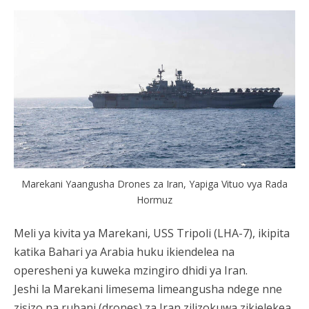
Marekani Yaangusha Drones za Iran, Yapiga Vituo vya Rada
Hormuz
Meli ya kivita ya Marekani, USS Tripoli (LHA-7), ikipita
katika Bahari ya Arabia huku ikiendelea na
operesheni ya kuweka mzingiro dhidi ya Iran.
Jeshi la Marekani limesema limeangusha ndege nne
zisizo na rubani (drones) za Iran zilizokuwa zikielekea