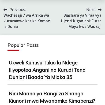
Previous:
Next:
Post
Wachezaji 7 wa Afrika wa
Biashara ya Vifaa vya
navigation
kutazamwa katika Kombe
Ujenzi Kiganjani: Fursa
la Dunia
Mpya kwa Wauzaji
Popular Posts
Ukweli Kuhusu Tukio la Ndege
Iliyopotea Angani na Kurudi Tena
Duniani Baada Ya Miaka 35
Nini Maana ya Rangi za Shanga
Kiunoni mwa Mwanamke Kimapenzi?