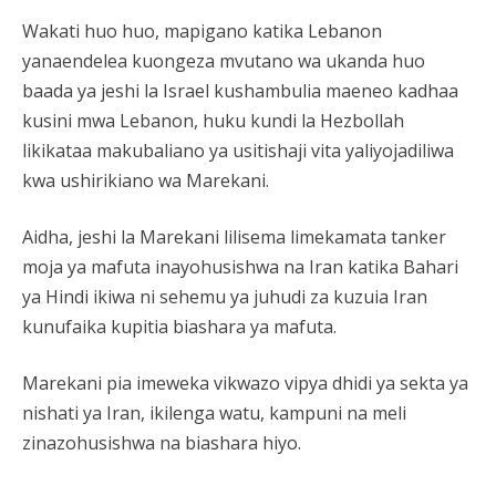
Wakati huo huo, mapigano katika Lebanon
yanaendelea kuongeza mvutano wa ukanda huo
baada ya jeshi la Israel kushambulia maeneo kadhaa
kusini mwa Lebanon, huku kundi la Hezbollah
likikataa makubaliano ya usitishaji vita yaliyojadiliwa
kwa ushirikiano wa Marekani.
Aidha, jeshi la Marekani lilisema limekamata tanker
moja ya mafuta inayohusishwa na Iran katika Bahari
ya Hindi ikiwa ni sehemu ya juhudi za kuzuia Iran
kunufaika kupitia biashara ya mafuta.
Marekani pia imeweka vikwazo vipya dhidi ya sekta ya
nishati ya Iran, ikilenga watu, kampuni na meli
zinazohusishwa na biashara hiyo.