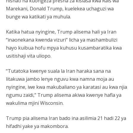
nishati na kuongeza presha za kisiasa kwa Rais wa
Marekani, Donald Trump, kuelekea uchaguzi wa
bunge wa katikati ya muhula.
Katika hatua nyingine, Trump alisema hali ya Iran
“inaonekana kwenda vizuri” licha ya mashambulizi
hayo kuibua hofu mpya kuhusu kusambaratika kwa
usitishaji vita uliopo.
“Tutatoka kwenye suala la Iran haraka sana na
litakuwa jambo lenye nguvu kwa namna moja au
nyingine, iwe kwa makubaliano ya karatasi au kwa njia
ngumu zaidi,” Trump alisema akiwa kwenye hafla ya
wakulima mjini Wisconsin.
Trump pia alisema Iran bado ina asilimia 21 hadi 22 ya
hifadhi yake ya makombora.