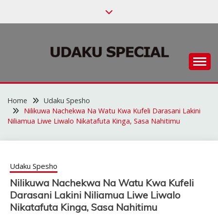
Skip
to
content
Habari za Udaku, Michezo na Siasa
UDAKU SPECIAL
Home
Udaku Spesho
Nilikuwa Nachekwa Na Watu Kwa Kufeli Darasani Lakini
Niliamua Liwe Liwalo Nikatafuta Kinga, Sasa Nahitimu
Udaku Spesho
Nilikuwa Nachekwa Na Watu Kwa Kufeli
Darasani Lakini Niliamua Liwe Liwalo
Nikatafuta Kinga, Sasa Nahitimu