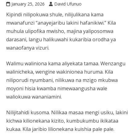
January 25, 2026
David Ufunuo
Kipindi nilipokuwa shule, nilijulikana kama
mwanafunzi “anayejaribu lakini hafanikiwi.” Kila
muhula ulipofika mwisho, majina yaliposomwa
darasani, langu halikuwahi kukaribia orodha ya
wanaofanya vizuri.
Walimu waliniona kama aliyekata tamaa. Wenzangu
walinicheka, wengine wakinionea huruma. Kila
niliporudi nyumbani, nilikuwa na mzigo mkubwa
moyoni hisia kwamba nimewaangusha wale
waliokuwa wananiamini.
Nilijitahidi kusoma. Nilikaa masaa mengi usiku, lakini
kichwa kilionekana kizito, kumbukumbu ikikataa
kukaa. Kila jaribio lilionekana kuishia pale pale.