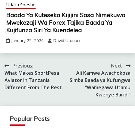
Udaku Spesho
Baada Ya Kuteseka Kijijini Sasa Nimekuwa
Mwekezaji Wa Forex Tajika Baada Ya
Kujifunza Siri Ya Kuendelea
January 25, 2026
David Ufunuo
Previous:
Next:
Post
What Makes SportPesa
Ali Kamwe Awachokoza
navigation
Aviator in Tanzania
Simba Baada ya Kufungwa
Different From The Rest
“Wamegawa Utamu
Kwenye Baridi”
Popular Posts