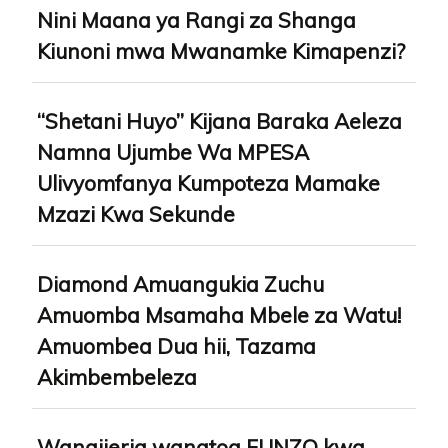
Nini Maana ya Rangi za Shanga
Kiunoni mwa Mwanamke Kimapenzi?
“Shetani Huyo” Kijana Baraka Aeleza
Namna Ujumbe Wa MPESA
Ulivyomfanya Kumpoteza Mamake
Mzazi Kwa Sekunde
Diamond Amuangukia Zuchu
Amuomba Msamaha Mbele za Watu!
Amuombea Dua hii, Tazama
Akimbembeleza
Wanaijeria wanatoa FUNZO kwa