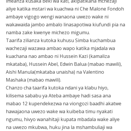
imeanza kusaka beki wa kati, akipatikana mchezaji
aliye katika mstari wa kuachwa ni Che Malone Fondoh
ambaye vigogo wengi wanaona uwezo wake ni
wakawaida jambo ambalo linasapotiwa kiufundi pia na
namba zake kwenye michezo migumu.
Taarifa zilianza kutoka kuhusu Simba kuchambua
wachezaji wazawa ambao wapo katika mjadala wa
kuachana nao ambao ni Hussein Kazi (kamaliza
mkataba), Hussein Abel, Edwin Balua (mabao mawili),
Aishi Manula(mkataba unaisha) na Valentino
Mashaka (mabao mawili).
Chanzo cha taarifa kutoka ndani ya klabu hiyo,
kilisema sababu ya Ateba ambaye hadi sasa ana
mabao 12 kupendekezwa na viongozi baadhi akatwe
hawajaona uwezo wake wa kuibeba timu nyakati
ngumu, hivyo wanahitaji kupata mbadala wake aliye
na uwezo mkubwa, huku jina la mshambuliaji wa