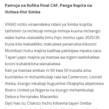
Pamoja na Kufika Final CAF, Panga Kupita na
Vichwa Hivi Simba
VIKAO vizito vinaendelea ndani ya Simba kupitia
tathimini za mchezaji mmoja mmoja kuona mchango
wake kama utaisaidia timu hiyo msimu ujao 2025/26.
Kuna kila mabadiliko makubwa yananukia kikosini
Msimbazi huku majina kadhaa yakitajwa mpaka sasa.
Tayari yapo majina ya mastaa wa kigeni waliokaliwa
kooni kuhakikisha wanakatwa.
Kati ya mastaa ambao ni 50 kwa 50 kusalia ama
kuondoka ni mshambuliaji raia wa Cameroon, Leonel
Ateba, kiungo mkabaji Augustine Okajepha aliyetokea
Rivers United ya Nigeria na kiungo mshambuliaji
Debora Fernandes Mavambo.
Siyo hao tu. Chanzo hicho kilisema tayari Simba