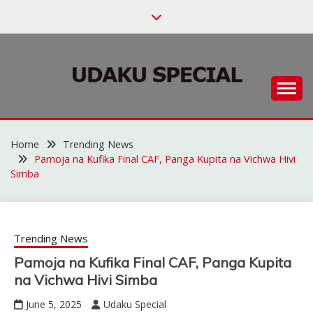
Skip
to
content
Habari za Udaku, Michezo na Siasa
UDAKU SPECIAL
Home
Trending News
Pamoja na Kufika Final CAF, Panga Kupita na Vichwa Hivi
Simba
Trending News
Pamoja na Kufika Final CAF, Panga Kupita
na Vichwa Hivi Simba
June 5, 2025
Udaku Special