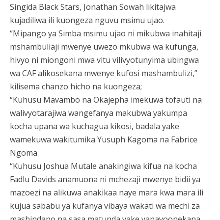
Singida Black Stars, Jonathan Sowah likitajwa
kujadiliwa ili kuongeza nguvu msimu ujao.
“Mipango ya Simba msimu ujao ni mikubwa inahitaji
mshambuliaji mwenye uwezo mkubwa wa kufunga,
hivyo ni miongoni mwa vitu vilivyotunyima ubingwa
wa CAF alikosekana mwenye kufosi mashambulizi,”
kilisema chanzo hicho na kuongeza;
“Kuhusu Mavambo na Okajepha imekuwa tofauti na
walivyotarajiwa wangefanya makubwa yakumpa
kocha upana wa kuchagua kikosi, badala yake
wamekuwa wakitumika Yusuph Kagoma na Fabrice
Ngoma.
“Kuhusu Joshua Mutale anakingiwa kifua na kocha
Fadlu Davids anamuona ni mchezaji mwenye bidii ya
mazoezi na alikuwa anakikaa naye mara kwa mara ili
kujua sababu ya kufanya vibaya wakati wa mechi za
mashindano na sasa matunda yake yanayoonekana