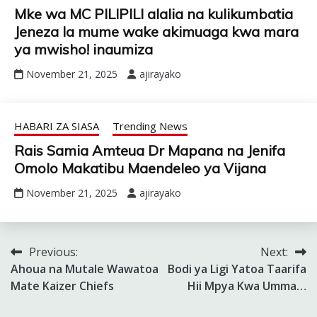
Mke wa MC PILIPILI alalia na kulikumbatia
Jeneza la mume wake akimuaga kwa mara
ya mwisho! inaumiza
November 21, 2025
ajirayako
HABARI ZA SIASA
Trending News
Rais Samia Amteua Dr Mapana na Jenifa
Omolo Makatibu Maendeleo ya Vijana
November 21, 2025
ajirayako
Previous:
Next:
Post
Ahoua na Mutale Wawatoa
Bodi ya Ligi Yatoa Taarifa
navigation
Mate Kaizer Chiefs
Hii Mpya Kwa Umma…