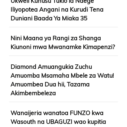
Ukweli Kuhusu Tukio la Ndege
Iliyopotea Angani na Kurudi Tena
Duniani Baada Ya Miaka 35
Nini Maana ya Rangi za Shanga
Kiunoni mwa Mwanamke Kimapenzi?
Diamond Amuangukia Zuchu
Amuomba Msamaha Mbele za Watu!
Amuombea Dua hii, Tazama
Akimbembeleza
Wanaijeria wanatoa FUNZO kwa
Wasouth na UBAGUZI wao kupitia