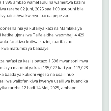
wa 1,896 ambao wamefaulu na wameitwa kazini
a tarehe 02 Juni, 2025 saa 1:00 asubuhi bila
ivyoainishwa kwenye barua pepe zao.
onesha nia ya kufanya kazi na Mamlaka ya
i katika ujenzi wa Taifa aidha, waombaji 4,429
wakufanikiwa kuitwa kazini, taarifa zao
 kwa matumizi ya baadaye.
za nafasi za kazi zipatazo 1,596 mwanzoni mwa
mla ya maombi ya kazi 135,027 kati yao 113,023
a baada ya kukidhi vigezo na usaili huo
sailiwa waliofanikiwa kwenye usaili wa kuandika
nyika tarehe 12 hadi 14 Mei, 2025, ambapo