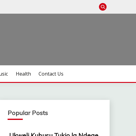
sic
Health
Contact Us
Popular Posts
Ukweli Kuhusu Tukio la Ndege