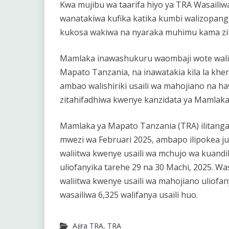
Kwa mujibu wa taarifa hiyo ya TRA Wasaili
wanatakiwa kufika katika kumbi walizopangiw
kukosa wakiwa na nyaraka muhimu kama zil
Mamlaka inawashukuru waombaji wote walio
Mapato Tanzania, na inawatakia kila la kher
ambao walishiriki usaili wa mahojiano na ha
zitahifadhiwa kwenye kanzidata ya Mamlaka
Mamlaka ya Mapato Tanzania (TRA) ilitanga
mwezi wa Februari 2025, ambapo ilipokea ju
waliitwa kwenye usaili wa mchujo wa kuandik
uliofanyika tarehe 29 na 30 Machi, 2025. Wa
waliitwa kwenye usaili wa mahojiano uliofa
wasailiwa 6,325 walifanya usaili huo.
Ajira TRA
,
TRA