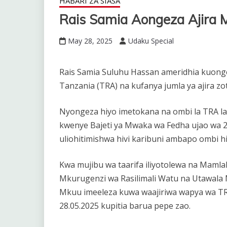
HABARI ZA SIASA
Rais Samia Aongeza Ajira
May 28, 2025
Udaku Special
Rais Samia Suluhu Hassan ameridhia kuong
Tanzania (TRA) na kufanya jumla ya ajira zot
Nyongeza hiyo imetokana na ombi la TRA la 
kwenye Bajeti ya Mwaka wa Fedha ujao wa 
uliohitimishwa hivi karibuni ambapo ombi hi
Kwa mujibu wa taarifa iliyotolewa na Maml
Mkurugenzi wa Rasilimali Watu na Utawala
Mkuu imeeleza kuwa waajiriwa wapya wa TRA 
28.05.2025 kupitia barua pepe zao.