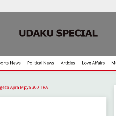
ports News
Political News
Articles
Love Affairs
Mu
geza Ajira Mpya 300 TRA