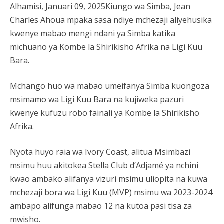
Alhamisi, Januari 09, 2025Kiungo wa Simba, Jean
Charles Ahoua mpaka sasa ndiye mchezaji aliyehusika
kwenye mabao mengi ndani ya Simba katika
michuano ya Kombe la Shirikisho Afrika na Ligi Kuu
Bara.
Mchango huo wa mabao umeifanya Simba kuongoza
msimamo wa Ligi Kuu Bara na kujiweka pazuri
kwenye kufuzu robo fainali ya Kombe la Shirikisho
Afrika.
Nyota huyo raia wa Ivory Coast, alitua Msimbazi
msimu huu akitokea Stella Club d’Adjamé ya nchini
kwao ambako alifanya vizuri msimu uliopita na kuwa
mchezaji bora wa Ligi Kuu (MVP) msimu wa 2023-2024
ambapo alifunga mabao 12 na kutoa pasi tisa za
mwisho.