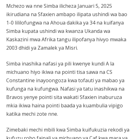
Mchezo wa nne Simba ilicheza Januari 5, 2025
ikirudiana na Sfaxien ambapo ilipata ushindi wa bao
1-0 lililofungwa na Ahoua dakika ya 34 na kuifanya
Simba kupata ushindi wa kwanza Ukanda wa
Kaskazini mwa Afrika tangu ilipofanya hivyo mwaka
2003 dhidi ya Zamalek ya Misri.
Simba inashika nafasi ya pili kwenye kundi A la
michuano hiyo ikiwa na pointi tisa sawa na CS
Constantine inayoongoza kwa tofauti ya mabao ya
kufunga na kufungwa. Nafasi ya tatu inashikwa na
Bravos yenye pointi sita wakati Sfaxien inaburuza
mkia ikiwa haina pointi baada ya kuambulia vipigo
katika mechi zote nne.
Zimebaki mechi mbili kwa Simba kuifukuzia rekodi ya
kufuzu robo fainali ya michuano ya Caf kwa mara ya