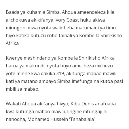
Baada ya kuhamia Simba, Ahoua ameendeleza kile
alichokuwa akikifanya Ivory Coast huku akiwa
miongoni mwa nyota waliobeba matumaini ya timu
hiyo katika kufuzu robo fainali ya Kombe la Shirikisho
Afrika.
Kwenye mashindano ya Kombe la Shirikisho Afrika
hatua ya makundi, nyota huyo amecheza michezo
yote minne kwa dakika 319, akifunga mabao mawili
kati ya matano ambayo Simba imefunga na kutoa pasi
mbili za mabao.
Wakati Ahoua akifanya hivyo, Kibu Denis anafuatia
kwa kufunga mabao mawili, lingine mfungaji ni
nahodha, Mohamed Hussein ‘Tshabalala’.