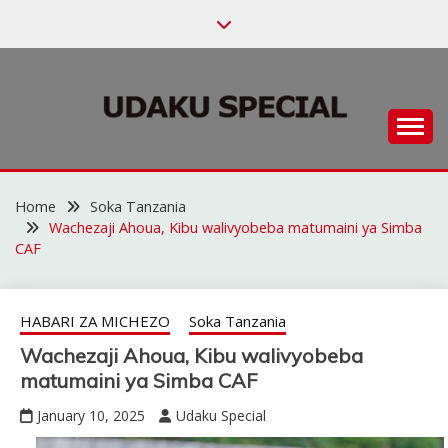
Skip
to
content
Habari za Udaku, Michezo na Siasa
UDAKU SPECIAL
Home
Soka Tanzania
Wachezaji Ahoua, Kibu walivyobeba matumaini ya Simba
CAF
HABARI ZA MICHEZO
Soka Tanzania
Wachezaji Ahoua, Kibu walivyobeba
matumaini ya Simba CAF
January 10, 2025
Udaku Special