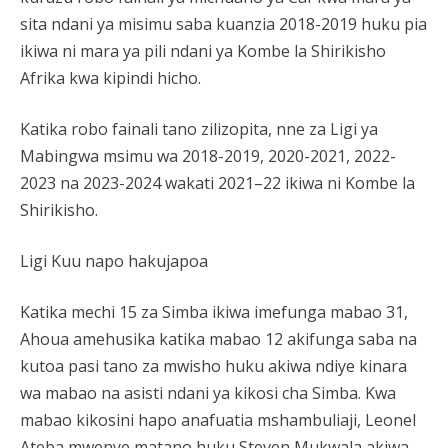
sita ndani ya misimu saba kuanzia 2018-2019 huku pia
ikiwa ni mara ya pili ndani ya Kombe la Shirikisho
Afrika kwa kipindi hicho.
Katika robo fainali tano zilizopita, nne za Ligi ya
Mabingwa msimu wa 2018-2019, 2020-2021, 2022-
2023 na 2023-2024 wakati 2021–22 ikiwa ni Kombe la
Shirikisho.
Ligi Kuu napo hakujapoa
Katika mechi 15 za Simba ikiwa imefunga mabao 31,
Ahoua amehusika katika mabao 12 akifunga saba na
kutoa pasi tano za mwisho huku akiwa ndiye kinara
wa mabao na asisti ndani ya kikosi cha Simba. Kwa
mabao kikosini hapo anafuatia mshambuliaji, Leonel
Ateba mwenye matano huku Steven Mukwala akiwa