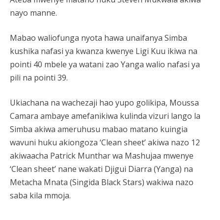
nayo manne.
Mabao waliofunga nyota hawa unaifanya Simba
kushika nafasi ya kwanza kwenye Ligi Kuu ikiwa na
pointi 40 mbele ya watani zao Yanga walio nafasi ya
pili na pointi 39.
Ukiachana na wachezaji hao yupo golikipa, Moussa
Camara ambaye amefanikiwa kulinda vizuri lango la
Simba akiwa ameruhusu mabao matano kuingia
wavuni huku akiongoza ‘Clean sheet’ akiwa nazo 12
akiwaacha Patrick Munthar wa Mashujaa mwenye
‘Clean sheet’ nane wakati Djigui Diarra (Yanga) na
Metacha Mnata (Singida Black Stars) wakiwa nazo
saba kila mmoja.