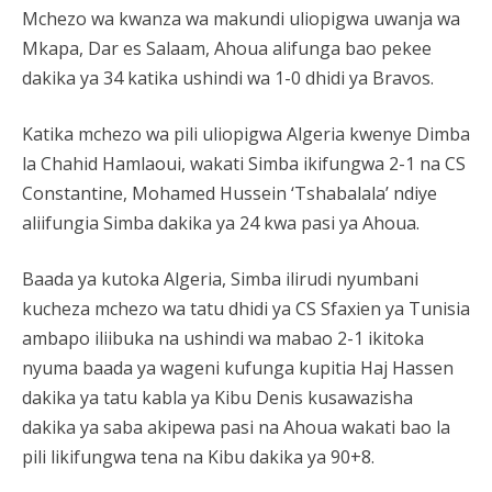
Mchezo wa kwanza wa makundi uliopigwa uwanja wa
Mkapa, Dar es Salaam, Ahoua alifunga bao pekee
dakika ya 34 katika ushindi wa 1-0 dhidi ya Bravos.
Katika mchezo wa pili uliopigwa Algeria kwenye Dimba
la Chahid Hamlaoui, wakati Simba ikifungwa 2-1 na CS
Constantine, Mohamed Hussein ‘Tshabalala’ ndiye
aliifungia Simba dakika ya 24 kwa pasi ya Ahoua.
Baada ya kutoka Algeria, Simba ilirudi nyumbani
kucheza mchezo wa tatu dhidi ya CS Sfaxien ya Tunisia
ambapo iliibuka na ushindi wa mabao 2-1 ikitoka
nyuma baada ya wageni kufunga kupitia Haj Hassen
dakika ya tatu kabla ya Kibu Denis kusawazisha
dakika ya saba akipewa pasi na Ahoua wakati bao la
pili likifungwa tena na Kibu dakika ya 90+8.