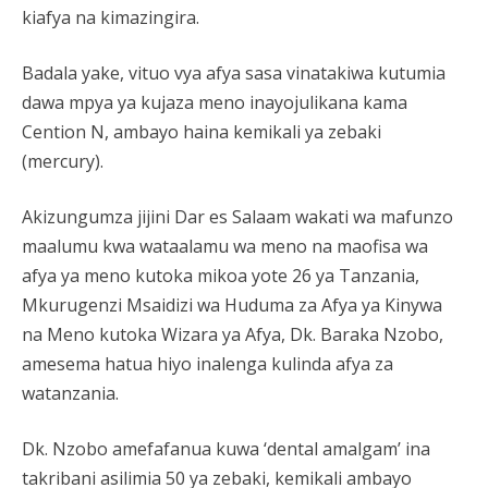
kiafya na kimazingira.
Badala yake, vituo vya afya sasa vinatakiwa kutumia
dawa mpya ya kujaza meno inayojulikana kama
Cention N, ambayo haina kemikali ya zebaki
(mercury).
Akizungumza jijini Dar es Salaam wakati wa mafunzo
maalumu kwa wataalamu wa meno na maofisa wa
afya ya meno kutoka mikoa yote 26 ya Tanzania,
Mkurugenzi Msaidizi wa Huduma za Afya ya Kinywa
na Meno kutoka Wizara ya Afya, Dk. Baraka Nzobo,
amesema hatua hiyo inalenga kulinda afya za
watanzania.
Dk. Nzobo amefafanua kuwa ‘dental amalgam’ ina
takribani asilimia 50 ya zebaki, kemikali ambayo