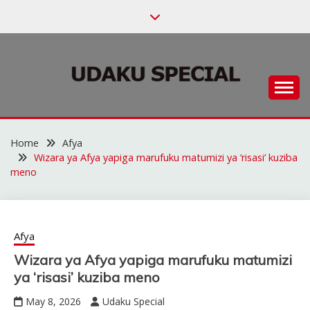
Skip
to
content
Habari za Udaku, Michezo na Siasa
UDAKU SPECIAL
Home
Afya
Wizara ya Afya yapiga marufuku matumizi ya ‘risasi’ kuziba
meno
Afya
Wizara ya Afya yapiga marufuku matumizi
ya ‘risasi’ kuziba meno
May 8, 2026
Udaku Special