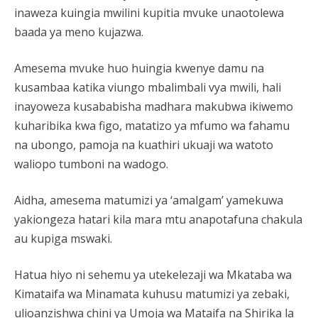
inaweza kuingia mwilini kupitia mvuke unaotolewa
baada ya meno kujazwa.
Amesema mvuke huo huingia kwenye damu na
kusambaa katika viungo mbalimbali vya mwili, hali
inayoweza kusababisha madhara makubwa ikiwemo
kuharibika kwa figo, matatizo ya mfumo wa fahamu
na ubongo, pamoja na kuathiri ukuaji wa watoto
waliopo tumboni na wadogo.
Aidha, amesema matumizi ya ‘amalgam’ yamekuwa
yakiongeza hatari kila mara mtu anapotafuna chakula
au kupiga mswaki.
Hatua hiyo ni sehemu ya utekelezaji wa Mkataba wa
Kimataifa wa Minamata kuhusu matumizi ya zebaki,
ulioanzishwa chini ya Umoja wa Mataifa na Shirika la