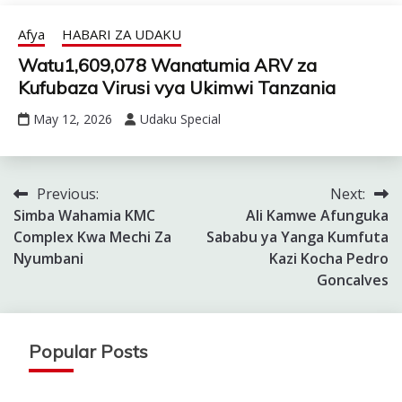
Afya
HABARI ZA UDAKU
Watu1,609,078 Wanatumia ARV za
Kufubaza Virusi vya Ukimwi Tanzania
May 12, 2026
Udaku Special
Previous:
Next:
Post
Simba Wahamia KMC
Ali Kamwe Afunguka
navigation
Complex Kwa Mechi Za
Sababu ya Yanga Kumfuta
Nyumbani
Kazi Kocha Pedro
Goncalves
Popular Posts