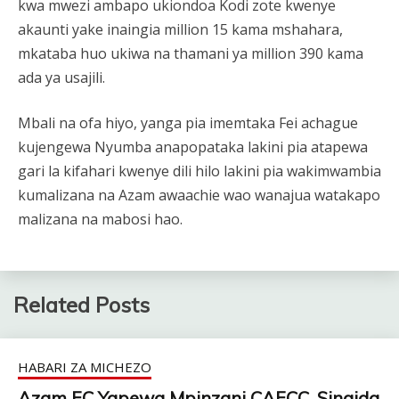
kwa mwezi ambapo ukiondoa Kodi zote kwenye
akaunti yake inaingia million 15 kama mshahara,
mkataba huo ukiwa na thamani ya million 390 kama
ada ya usajili.
Mbali na ofa hiyo, yanga pia imemtaka Fei achague
kujengewa Nyumba anapopataka lakini pia atapewa
gari la kifahari kwenye dili hilo lakini pia wakimwambia
kumalizana na Azam awaachie wao wanajua watakapo
malizana na mabosi hao.
Related Posts
HABARI ZA MICHEZO
Azam FC Yapewa Mpinzani CAFCC, Singida