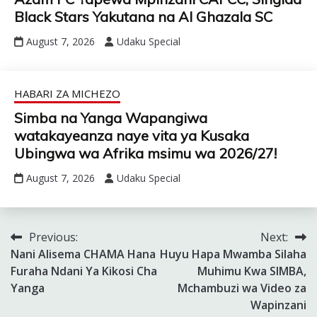
Black Stars Yakutana na Al Ghazala SC
August 7, 2026
Udaku Special
HABARI ZA MICHEZO
Simba na Yanga Wapangiwa
watakayeanza naye vita ya Kusaka
Ubingwa wa Afrika msimu wa 2026/27!
August 7, 2026
Udaku Special
Previous:
Next:
Post
Nani Alisema CHAMA Hana
Huyu Hapa Mwamba Silaha
navigation
Furaha Ndani Ya Kikosi Cha
Muhimu Kwa SIMBA,
Yanga
Mchambuzi wa Video za
Wapinzani