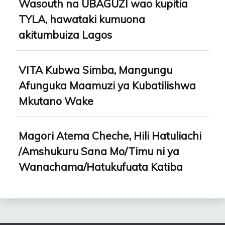
Wasouth na UBAGUZI wao kupitia
TYLA, hawataki kumuona
akitumbuiza Lagos
VITA Kubwa Simba, Mangungu
Afunguka Maamuzi ya Kubatilishwa
Mkutano Wake
Magori Atema Cheche, Hili Hatuliachi
/Amshukuru Sana Mo/Timu ni ya
Wanachama/Hatukufuata Katiba