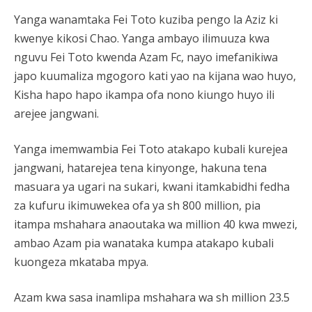
Yanga wanamtaka Fei Toto kuziba pengo la Aziz ki
kwenye kikosi Chao. Yanga ambayo ilimuuza kwa
nguvu Fei Toto kwenda Azam Fc, nayo imefanikiwa
japo kuumaliza mgogoro kati yao na kijana wao huyo,
Kisha hapo hapo ikampa ofa nono kiungo huyo ili
arejee jangwani.
Yanga imemwambia Fei Toto atakapo kubali kurejea
jangwani, hatarejea tena kinyonge, hakuna tena
masuara ya ugari na sukari, kwani itamkabidhi fedha
za kufuru ikimuwekea ofa ya sh 800 million, pia
itampa mshahara anaoutaka wa million 40 kwa mwezi,
ambao Azam pia wanataka kumpa atakapo kubali
kuongeza mkataba mpya.
Azam kwa sasa inamlipa mshahara wa sh million 23.5