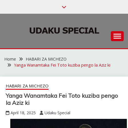
Skip
to
content
Habari za Udaku, Michezo na Siasa
UDAKU SPECIAL
Home
HABARI ZA MICHEZO
Yanga Wanamtaka Fei Toto kuziba pengo la Aziz ki
HABARI ZA MICHEZO
Yanga Wanamtaka Fei Toto kuziba pengo
la Aziz ki
April 18, 2025
Udaku Special