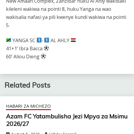
New Amaan Complex, Zanzibar huku Al Ahly wakibaki
kileleni wakiwa na pointi 8, huku Yanga na wao
wakisalia nafasi ya pili kwenye kundi wakiwa na pointi
5.
YANGA SC
-
AL AHLY
41+1’ Ibra Bacca
60’ Aliou Dieng
Related Posts
HABARI ZA MICHEZO
Azam FC Yatambulisha Jezi Mpya za Msimu
2026/27