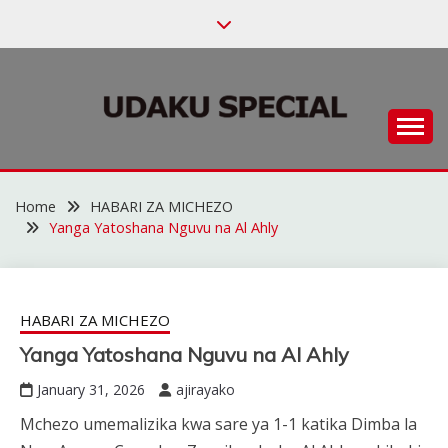
Skip
to
content
Habari za Udaku, Michezo na Siasa
UDAKU SPECIAL
Home
HABARI ZA MICHEZO
Yanga Yatoshana Nguvu na Al Ahly
HABARI ZA MICHEZO
Yanga Yatoshana Nguvu na Al Ahly
January 31, 2026
ajirayako
Mchezo umemalizika kwa sare ya 1-1 katika Dimba la