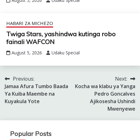
August 5, 2026
Udaku Special
HABARI ZA MICHEZO
Twiga Stars, yashindwa kutinga robo
fainali WAFCON
August 5, 2026
Udaku Special
Previous:
Next:
Post
Jamaa Afura Tumbo Baada
Kocha wa klabu ya Yanga
navigation
Ya Kuiba Maembe na
Pedro Goncalves
Kuyakula Yote
Ajikosesha Ushindi
Mwenyewe
Popular Posts