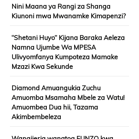
Nini Maana ya Rangi za Shanga
Kiunoni mwa Mwanamke Kimapenzi?
“Shetani Huyo” Kijana Baraka Aeleza
Namna Ujumbe Wa MPESA
Ulivyomfanya Kumpoteza Mamake
Mzazi Kwa Sekunde
Diamond Amuangukia Zuchu
Amuomba Msamaha Mbele za Watu!
Amuombea Dua hii, Tazama
Akimbembeleza
Wanaijeria wanatoa FUNZO kwa