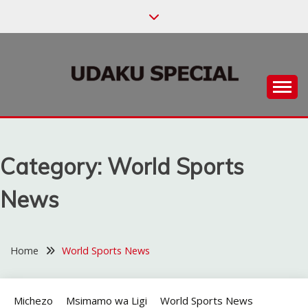
Skip
to
content
Habari za Udaku, Michezo na Siasa
UDAKU SPECIAL
Category:
World Sports
News
Home
World Sports News
Michezo
Msimamo wa Ligi
World Sports News