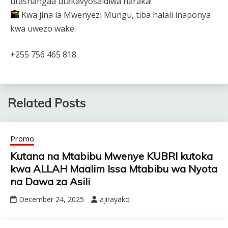
utashangaa utakavyosaidiwa haraka!
Kwa jina la Mwenyezi Mungu, tiba halali inaponya
kwa uwezo wake.
+255 756 465 818
Related Posts
Promo
Kutana na Mtabibu Mwenye KUBRI kutoka
kwa ALLAH Maalim Issa Mtabibu wa Nyota
na Dawa za Asili
December 24, 2025
ajirayako