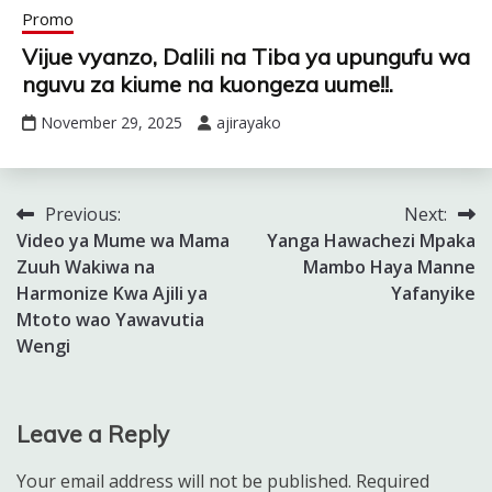
Promo
Vijue vyanzo, Dalili na Tiba ya upungufu wa
nguvu za kiume na kuongeza uume!!.
November 29, 2025
ajirayako
Previous:
Next:
Post
Video ya Mume wa Mama
Yanga Hawachezi Mpaka
navigation
Zuuh Wakiwa na
Mambo Haya Manne
Harmonize Kwa Ajili ya
Yafanyike
Mtoto wao Yawavutia
Wengi
Leave a Reply
Your email address will not be published.
Required