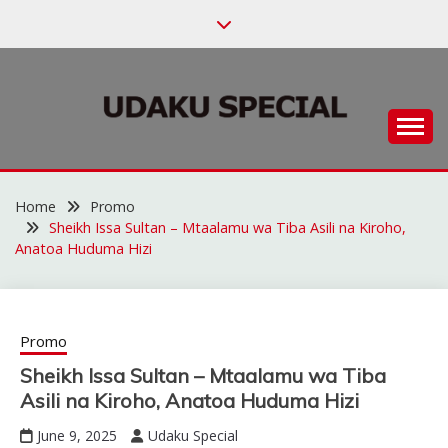
Skip
to
content
Habari za Udaku, Michezo na Siasa
UDAKU SPECIAL
Home
Promo
Sheikh Issa Sultan – Mtaalamu wa Tiba Asili na Kiroho,
Anatoa Huduma Hizi
Promo
Sheikh Issa Sultan – Mtaalamu wa Tiba
Asili na Kiroho, Anatoa Huduma Hizi
June 9, 2025
Udaku Special