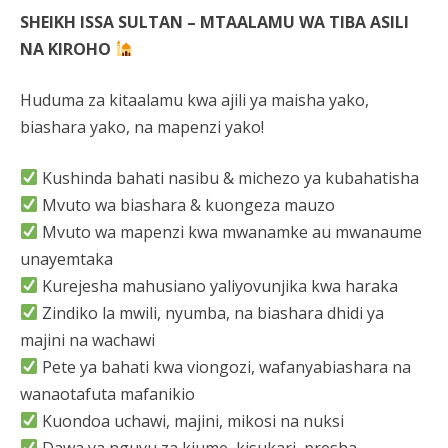
SHEIKH ISSA SULTAN – MTAALAMU WA TIBA ASILI
NA KIROHO
Huduma za kitaalamu kwa ajili ya maisha yako,
biashara yako, na mapenzi yako!
Kushinda bahati nasibu & michezo ya kubahatisha
Mvuto wa biashara & kuongeza mauzo
Mvuto wa mapenzi kwa mwanamke au mwanaume
unayemtaka
Kurejesha mahusiano yaliyovunjika kwa haraka
Zindiko la mwili, nyumba, na biashara dhidi ya
majini na wachawi
Pete ya bahati kwa viongozi, wafanyabiashara na
wanaotafuta mafanikio
Kuondoa uchawi, majini, mikosi na nuksi
Dawa ya nguvu za kiume, kisukari, presha,