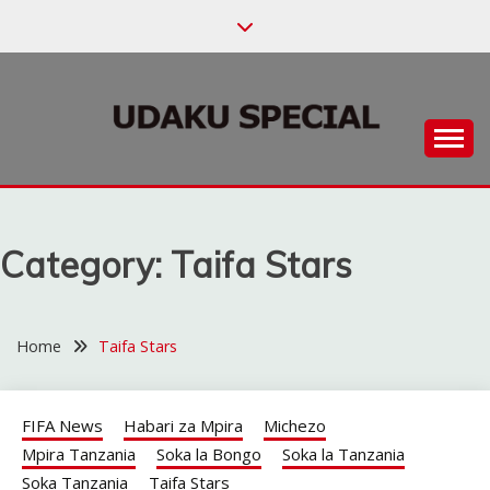
Skip
to
content
Habari za Udaku, Michezo na Siasa
UDAKU SPECIAL
Category:
Taifa Stars
Home
Taifa Stars
FIFA News
Habari za Mpira
Michezo
Mpira Tanzania
Soka la Bongo
Soka la Tanzania
Soka Tanzania
Taifa Stars