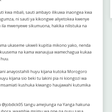
uti kwa mbali, sauti ambayo ilikuwa inaongea kwa
ungumza, ni sauti ya kikongwe aliyetokea kwenye
u ila mwenyewe sikumuona, hakika nilistuka na
tuma ukaseme ukweli kupitia mikono yako, nenda
i kuusema na kama wanaujua wamechagua kukaa
 huu.
i anayostahili huyu kijana kutoka Morogoro
 kijana sio beki tu lakini pia ni kiongozi wa
 msamiati kushuka kiwango haujawahi kutumika
u @jobdick05 tangu amejiunga na Yanga hakuna
ubora, waambie msimu wa nne na nusu sasa