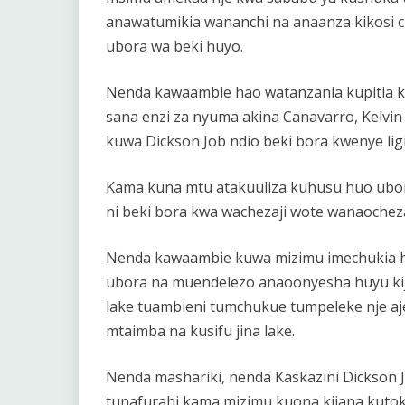
anawatumikia wananchi na anaanza kikosi ch
ubora wa beki huyo.
Nenda kawaambie hao watanzania kupitia k
sana enzi za nyuma akina Canavarro, Kelvin
kuwa Dickson Job ndio beki bora kwenye ligi
Kama kuna mtu atakuuliza kuhusu huo ubor
ni beki bora kwa wachezaji wote wanaocheza
Nenda kawaambie kuwa mizimu imechukia 
ubora na muendelezo anaoonyesha huyu ki
lake tuambieni tumchukue tumpeleke nje aj
mtaimba na kusifu jina lake.
Nenda mashariki, nenda Kaskazini Dickson J
tunafurahi kama mizimu kuona kijana kutok