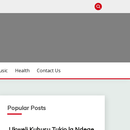
sic
Health
Contact Us
Popular Posts
Ukweli Kuhusu Tukio la Ndege