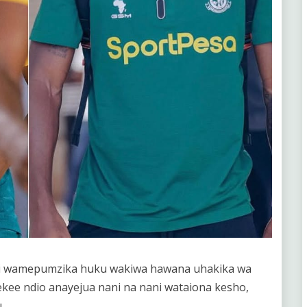
gi wamepumzika huku wakiwa hawana uhakika wa
ee ndio anayejua nani na nani wataiona kesho,
.