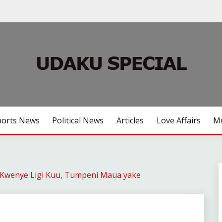
ports News
Political News
Articles
Love Affairs
Mu
 Kwenye Ligi Kuu, Tumpeni Maua yake