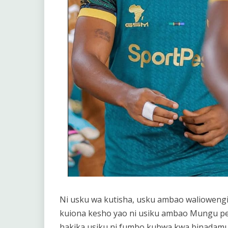
Ni usku wa kutisha, usku ambao waliowen
kuiona kesho yao ni usiku ambao Mungu pek
hakika usiku ni fumbo kubwa kwa binadamu