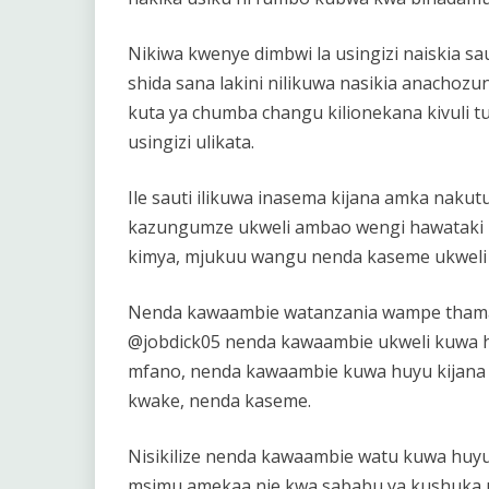
Nikiwa kwenye dimbwi la usingizi naiskia sa
shida sana lakini nilikuwa nasikia anachoz
kuta ya chumba changu kilionekana kivuli t
usingizi ulikata.
Ile sauti ilikuwa inasema kijana amka naku
kazungumze ukweli ambao wengi hawatak
kimya, mjukuu wangu nenda kaseme ukweli
Nenda kawaambie watanzania wampe thaman
@jobdick05 nenda kawaambie ukweli kuwa huyu
mfano, nenda kawaambie kuwa huyu kijana
kwake, nenda kaseme.
Nisikilize nenda kawaambie watu kuwa huy
msimu amekaa nje kwa sababu ya kushuka 