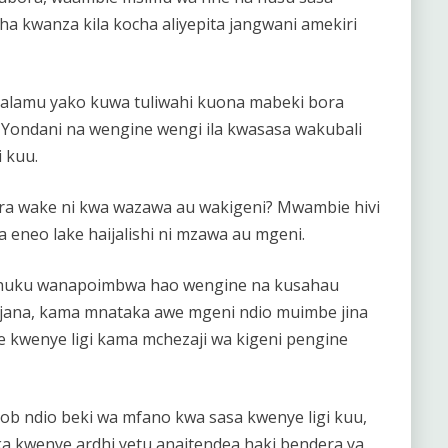
a kwanza kila kocha aliyepita jangwani amekiri
alamu yako kuwa tuliwahi kuona mabeki bora
 Yondani na wengine wengi ila kwasasa wakubali
 kuu.
a wake ni kwa wazawa au wakigeni? Mwambie hivi
 eneo lake haijalishi ni mzawa au mgeni.
huku wanapoimbwa hao wengine na kusahau
jana, kama mnataka awe mgeni ndio muimbe jina
e kwenye ligi kama mchezaji wa kigeni pengine
ob ndio beki wa mfano kwa sasa kwenye ligi kuu,
a kwenye ardhi yetu anaitendea haki bendera ya