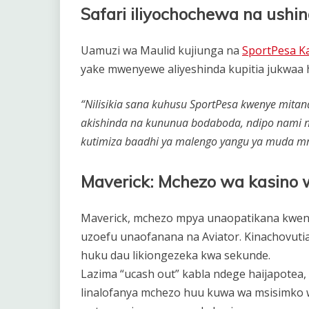
Safari iliyochochewa na ushi
Uamuzi wa Maulid kujiunga na
SportPesa K
yake mwenyewe aliyeshinda kupitia jukwaa
“Nilisikia sana kuhusu SportPesa kwenye mitand
akishinda na kununua bodaboda, ndipo nami n
kutimiza baadhi ya malengo yangu ya muda mre
Maverick: Mchezo wa kasino w
Maverick, mchezo mpya unaopatikana kweny
uzoefu unaofanana na Aviator. Kinachovutia 
huku dau likiongezeka kwa sekunde.
Lazima “ucash out” kabla ndege haijapotea,
linalofanya mchezo huu kuwa wa msisimko