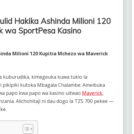
lid Hakika Ashinda Milioni 120
k wa SportPesa Kasino
hinda Milioni 120 Kupitia Mchezo wa Maverick
a kuburudika, kimegeuka kuwa tukio la
di pikipiki kutoka Mbagala Chalambe. Ameibuka
 wa papo kwa papo wa kasino uitwao
Maverick
,
ania. Alichohitaji ni dau dogo la TZS 700 pekee —
ke.