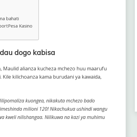
 na bahati
SportPesa Kasino
dau dogo kabisa
a, Maulid alianza kucheza mchezo huu maarufu
. Kile kilichoanza kama burudani ya kawaida,
 Nilipomaliza kuongea, nikakuta mchezo bado
imeshinda milioni 120! Nikachukua ushindi wangu
a kweli nilishangaa. Nilikuwa na kazi ya muhimu