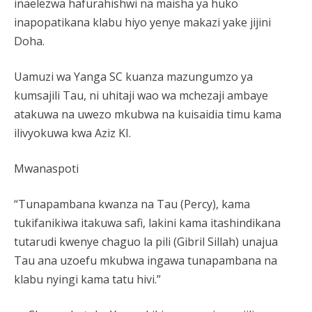
inaelezwa hafurahishwi na maisha ya huko
inapopatikana klabu hiyo yenye makazi yake jijini
Doha.
Uamuzi wa Yanga SC kuanza mazungumzo ya
kumsajili Tau, ni uhitaji wao wa mchezaji ambaye
atakuwa na uwezo mkubwa na kuisaidia timu kama
ilivyokuwa kwa Aziz KI.
Mwanaspoti
“Tunapambana kwanza na Tau (Percy), kama
tukifanikiwa itakuwa safi, lakini kama itashindikana
tutarudi kwenye chaguo la pili (Gibril Sillah) unajua
Tau ana uzoefu mkubwa ingawa tunapambana na
klabu nyingi kama tatu hivi.”