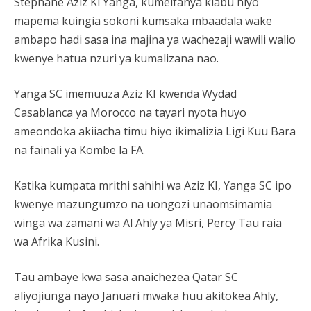
Stephane Aziz Kl Yanga, kumeifanya klabu hiyo
mapema kuingia sokoni kumsaka mbaadala wake
ambapo hadi sasa ina majina ya wachezaji wawili walio
kwenye hatua nzuri ya kumalizana nao.
Yanga SC imemuuza Aziz KI kwenda Wydad
Casablanca ya Morocco na tayari nyota huyo
ameondoka akiiacha timu hiyo ikimalizia Ligi Kuu Bara
na fainali ya Kombe la FA.
Katika kumpata mrithi sahihi wa Aziz KI, Yanga SC ipo
kwenye mazungumzo na uongozi unaomsimamia
winga wa zamani wa Al Ahly ya Misri, Percy Tau raia
wa Afrika Kusini.
Tau ambaye kwa sasa anaichezea Qatar SC
aliyojiunga nayo Januari mwaka huu akitokea Ahly,