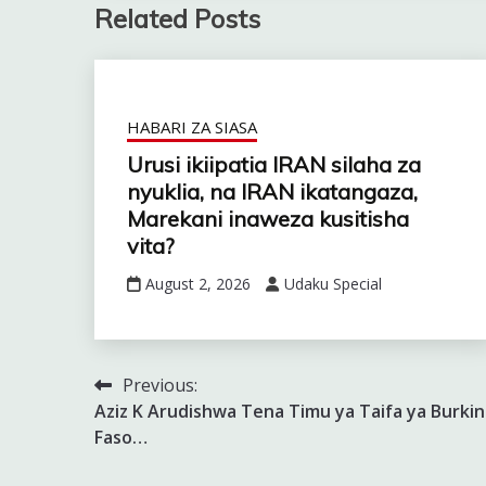
Related Posts
HABARI ZA SIASA
Urusi ikiipatia IRAN silaha za
nyuklia, na IRAN ikatangaza,
Marekani inaweza kusitisha
vita?
August 2, 2026
Udaku Special
Previous:
Post
Aziz K Arudishwa Tena Timu ya Taifa ya Burkin
navigation
Faso…