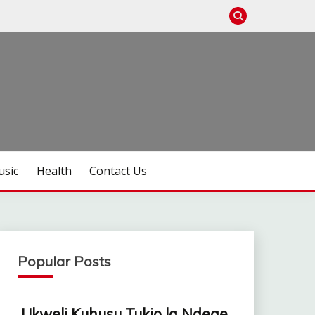
sic
Health
Contact Us
Popular Posts
Ukweli Kuhusu Tukio la Ndege