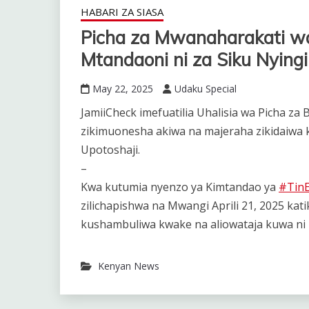
HABARI ZA SIASA
Picha za Mwanaharakati w
Mtandaoni ni za Siku Nyingi
May 22, 2025
Udaku Special
JamiiCheck imefuatilia Uhalisia wa Picha z
zikimuonesha akiwa na majeraha zikidaiwa ku
Upotoshaji.
–
Kwa kutumia nyenzo ya Kimtandao ya
#Tin
zilichapishwa na Mwangi Aprili 21, 2025 kat
kushambuliwa kwake na aliowataja kuwa ni P
Kenyan News