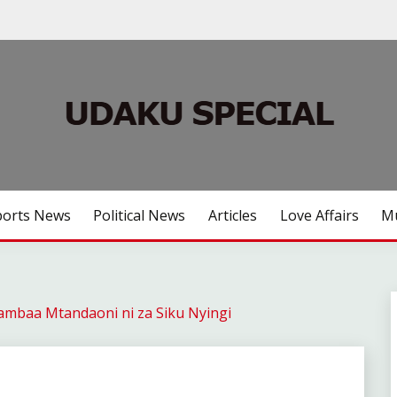
ports News
Political News
Articles
Love Affairs
Mu
ambaa Mtandaoni ni za Siku Nyingi