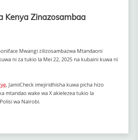
a Kenya Zinazosambaa
a Boniface Mwangi zilizosambazwa Mtandaoni
wa ni za tukio la Mei 22, 2025 na kubaini kuwa ni
Eye
, JamiiCheck imejiridhisha kuwa picha hizo
ika mtandao wake wa X akielezea tukio la
olisi wa Nairobi.