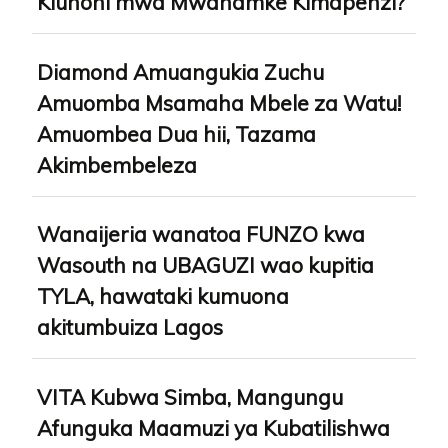
Kiunoni mwa Mwanamke Kimapenzi?
Diamond Amuangukia Zuchu
Amuomba Msamaha Mbele za Watu!
Amuombea Dua hii, Tazama
Akimbembeleza
Wanaijeria wanatoa FUNZO kwa
Wasouth na UBAGUZI wao kupitia
TYLA, hawataki kumuona
akitumbuiza Lagos
VITA Kubwa Simba, Mangungu
Afunguka Maamuzi ya Kubatilishwa