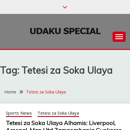
Skip
to
content
Habari za Udaku, Michezo na Siasa
UDAKU SPECIAL
Tag:
Tetesi za Soka Ulaya
Home
Tetesi za Soka Ulaya
Sports News
Tetesi za Soka Ulaya
Tetesi za Soka Ulaya Alhamis: Liverpool,