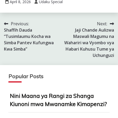
April 8, 2026
Udaku Special
Previous:
Next:
Post
Shaffih Dauda
Jaji Chande Aulizwa
navigation
“Tusimlaumu Kocha wa
Maswali Magumu na
Simba Pantev Kufungwa
Wahariri wa Vyombo vya
Kwa Simba”
Habari Kuhusu Tume ya
Uchunguzi
Popular Posts
Nini Maana ya Rangi za Shanga
Kiunoni mwa Mwanamke Kimapenzi?