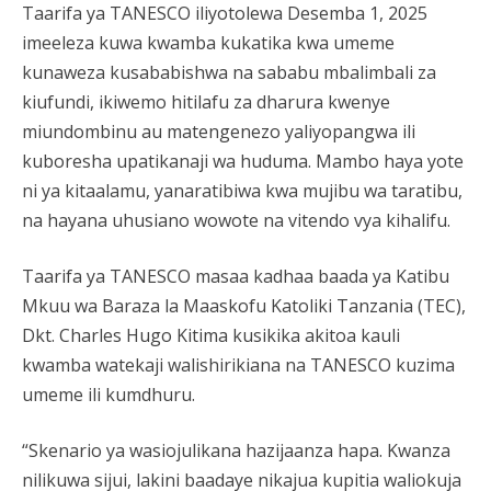
Taarifa ya TANESCO iliyotolewa Desemba 1, 2025
imeeleza kuwa kwamba kukatika kwa umeme
kunaweza kusababishwa na sababu mbalimbali za
kiufundi, ikiwemo hitilafu za dharura kwenye
miundombinu au matengenezo yaliyopangwa ili
kuboresha upatikanaji wa huduma. Mambo haya yote
ni ya kitaalamu, yanaratibiwa kwa mujibu wa taratibu,
na hayana uhusiano wowote na vitendo vya kihalifu.
Taarifa ya TANESCO masaa kadhaa baada ya Katibu
Mkuu wa Baraza la Maaskofu Katoliki Tanzania (TEC),
Dkt. Charles Hugo Kitima kusikika akitoa kauli
kwamba watekaji walishirikiana na TANESCO kuzima
umeme ili kumdhuru.
“Skenario ya wasiojulikana hazijaanza hapa. Kwanza
nilikuwa sijui, lakini baadaye nikajua kupitia waliokuja