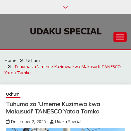
Skip
to
content
Habari za Udaku, Michezo na Siasa
UDAKU SPECIAL
Home
Uchumi
Tuhuma za ‘Umeme Kuzimwa kwa Makusudi’ TANESCO
Yatoa Tamko
Uchumi
Tuhuma za ‘Umeme Kuzimwa kwa
Makusudi’ TANESCO Yatoa Tamko
December 2, 2025
Udaku Special