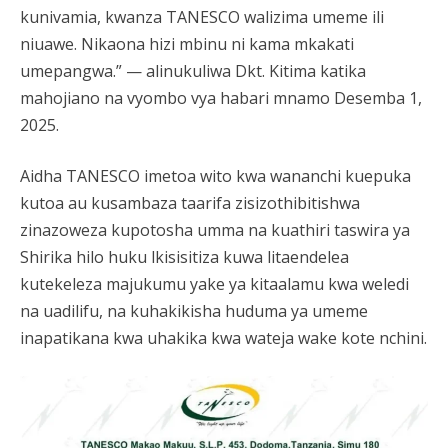
kunivamia, kwanza TANESCO walizima umeme ili
niuawe. Nikaona hizi mbinu ni kama mkakati
umepangwa.” — alinukuliwa Dkt. Kitima katika
mahojiano na vyombo vya habari mnamo Desemba 1,
2025.
Aidha TANESCO imetoa wito kwa wananchi kuepuka
kutoa au kusambaza taarifa zisizothibitishwa
zinazoweza kupotosha umma na kuathiri taswira ya
Shirika hilo huku lkisisitiza kuwa litaendelea
kutekeleza majukumu yake ya kitaalamu kwa weledi
na uadilifu, na kuhakikisha huduma ya umeme
inapatikana kwa uhakika kwa wateja wake kote nchini.