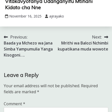
Vitakavyofanya Udanganyifu Mtihani
Kidato cha Nne
November 16, 2025
ajirayako
Previous:
Next:
Post
Baada ya Mchezo wa Jana
Mrithi wa Balozi Nchimbi
navigation
Simba Yampumulia Yanga
kupatikana muda wowote
Kisogoni….
Leave a Reply
Your email address will not be published.
Required
fields are marked
*
Comment
*