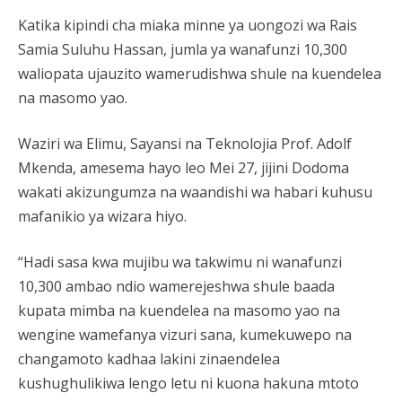
Katika kipindi cha miaka minne ya uongozi wa Rais
Samia Suluhu Hassan, jumla ya wanafunzi 10,300
waliopata ujauzito wamerudishwa shule na kuendelea
na masomo yao.
Waziri wa Elimu, Sayansi na Teknolojia Prof. Adolf
Mkenda, amesema hayo leo Mei 27, jijini Dodoma
wakati akizungumza na waandishi wa habari kuhusu
mafanikio ya wizara hiyo.
“Hadi sasa kwa mujibu wa takwimu ni wanafunzi
10,300 ambao ndio wamerejeshwa shule baada
kupata mimba na kuendelea na masomo yao na
wengine wamefanya vizuri sana, kumekuwepo na
changamoto kadhaa lakini zinaendelea
kushughulikiwa lengo letu ni kuona hakuna mtoto