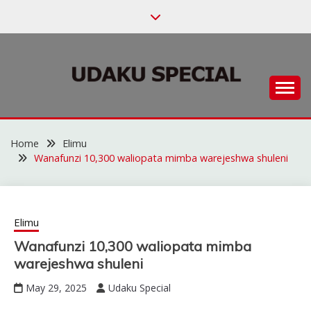
Skip
to
content
Habari za Udaku, Michezo na Siasa
UDAKU SPECIAL
Home
Elimu
Wanafunzi 10,300 waliopata mimba warejeshwa shuleni
Elimu
Wanafunzi 10,300 waliopata mimba
warejeshwa shuleni
May 29, 2025
Udaku Special