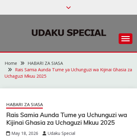
Skip
to
content
Habari za Udaku, Michezo na Siasa
UDAKU SPECIAL
Home
HABARI ZA SIASA
Rais Samia Aunda Tume ya Uchunguzi wa Kijinai Ghasia za
Uchaguzi Mkuu 2025
HABARI ZA SIASA
Rais Samia Aunda Tume ya Uchunguzi wa
Kijinai Ghasia za Uchaguzi Mkuu 2025
May 18, 2026
Udaku Special