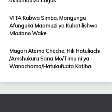
akitumbuiza Lagos
VITA Kubwa Simba, Mangungu
Afunguka Maamuzi ya Kubatilishwa
Mkutano Wake
Magori Atema Cheche, Hili Hatuliachi
/Amshukuru Sana Mo/Timu ni ya
Wanachama/Hatukufuata Katiba