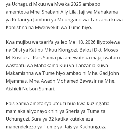
ya Uchaguzi Mkuu wa Mwaka 2025 ambapo
amemteua Mhe. Shabani Ally Lila, Jaji wa Mahakama
ya Rufani ya Jamhuri ya Muungano wa Tanzania kuwa
Kamishna na Mwenyekiti wa Tume hiyo.
Kwa mujibu wa taarifa ya leo Mei 18, 2026 iliyotolewa
na Ofisi ya Katibu Mkuu Kiongozi, Balozi Dkt. Moses
M. Kusiluka, Rais Samia pia amewateua majaji watatu
wastaafu wa Mahakama Kuu ya Tanzania kuwa
Makamishna wa Tume hiyo ambao ni Mhe. Gad John
Mjemmas, Mhe. Awadh Mohamed Bawazir na Mhe.
Aishieli Nelson Sumari.
Rais Samia amefanya uteuzi huo kwa kuzingatia
mamlaka aliyonayo chini ya Sheria ya Tume za
Uchunguzi, Sura ya 32 katika kutekeleza
mapendekezo ya Tume ya Rais ya Kuchunguza