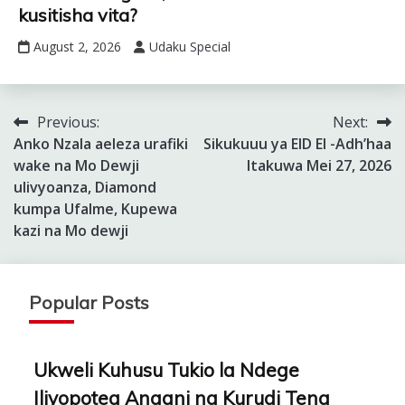
kusitisha vita?
August 2, 2026
Udaku Special
Previous:
Next:
Post
Anko Nzala aeleza urafiki
Sikukuuu ya EID El -Adh’haa
navigation
wake na Mo Dewji
Itakuwa Mei 27, 2026
ulivyoanza, Diamond
kumpa Ufalme, Kupewa
kazi na Mo dewji
Popular Posts
Ukweli Kuhusu Tukio la Ndege
Iliyopotea Angani na Kurudi Tena