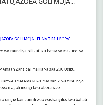
HATUJAZOEA GOLI MOJA…
 wa raundi ya pili kufuzu hatua ya makundi ya
Amaan Zanzibar majira ya saa 2:30 Usiku.
i Kamwe amesema kuwa mashabiki wa timu hiyo,
zoea magoli mengi kwa ubora wao.
a uingie kambani ili wao washangilie, kwa bahati