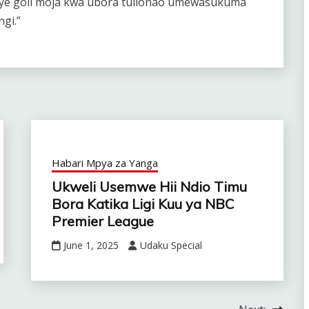
nye goli moja kwa ubora tulionao umewasukuma
gi.”
Habari Mpya za Yanga
Ukweli Usemwe Hii Ndio Timu
Bora Katika Ligi Kuu ya NBC
Premier League
June 1, 2025
Udaku Special