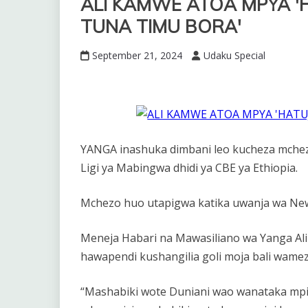
ALI KAMWE ATOA MPYA '
TUNA TIMU BORA'
September 21, 2024
Udaku Special
YANGA inashuka dimbani leo kucheza mchezo
Ligi ya Mabingwa dhidi ya CBE ya Ethiopia.
Mchezo huo utapigwa katika uwanja wa New 
Meneja Habari na Mawasiliano wa Yanga Al
hawapendi kushangilia goli moja bali wame
“Mashabiki wote Duniani wao wanataka mpir