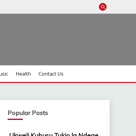
sic
Health
Contact Us
Popular Posts
Ukweli Kuhusu Tukio la Ndege