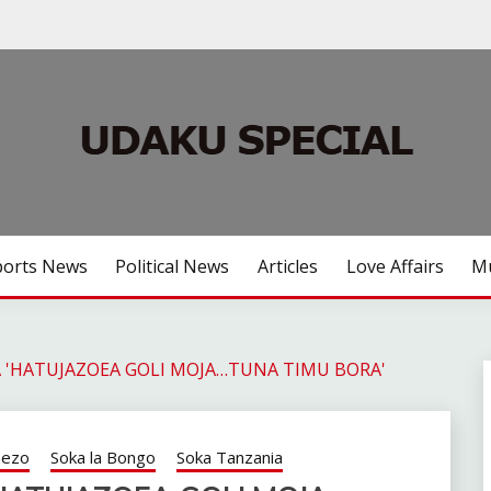
ports News
Political News
Articles
Love Affairs
Mu
 'HATUJAZOEA GOLI MOJA…TUNA TIMU BORA'
hezo
Soka la Bongo
Soka Tanzania