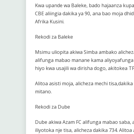
Kwa upande wa Baleke, bado hajaanza kupata
CBE aliingia dakika ya 90, ana bao moja dh
Afrika Kusini.
Rekodi za Baleke
Msimu uliopita akiwa Simba ambako alicheza
alifunga mabao manane kama aliyoyafunga 
hiyo kwa usajili wa dirisha dogo, akitokea 
Alitoa asisti moja, alicheza mechi tisa,dakika 
mitano.
Rekodi za Dube
Dube akiwa Azam FC alifunga mabao saba, asis
iliyotoka nje tisa, alicheza dakika 734. Alitoa