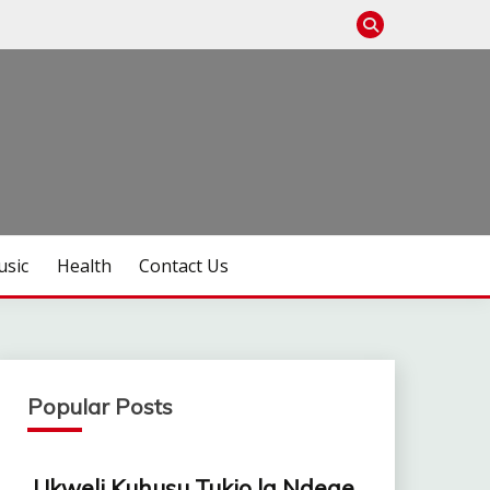
sic
Health
Contact Us
Popular Posts
Ukweli Kuhusu Tukio la Ndege