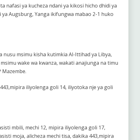
 nafasi ya kucheza ndani ya kikosi hicho dhidi ya
idi ya Augsburg, Yanga ikifungwa mabao 2-1 huko
 nusu msimu kisha kutimkia Al-Ittihad ya Libya,
msimu wake wa kwanza, wakati anajiunga na timu
TP Mazembe.
443,mipira iliyolenga goli 14, iliyotoka nje ya goli
ti mbili, mechi 12, mipira iliyolenga goli 17,
 asisti moja, alicheza mechi tisa, dakika 443,mipira