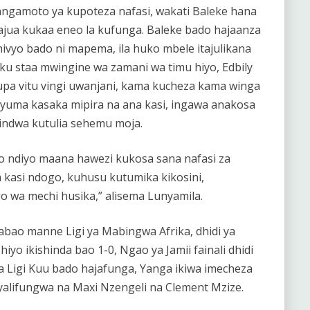
angamoto ya kupoteza nafasi, wakati Baleke hana
najua kukaa eneo la kufunga. Baleke bado hajaanza
hivyo bado ni mapema, ila huko mbele itajulikana
ku staa mwingine wa zamani wa timu hiyo, Edbily
pa vitu vingi uwanjani, kama kucheza kama winga
nyuma kasaka mipira na ana kasi, ingawa anakosa
hindwa kutulia sehemu moja.
go ndiyo maana hawezi kukosa sana nafasi za
 kasi ndogo, kuhusu kutumika kikosini,
wa mechi husika,” alisema Lunyamila.
ao manne Ligi ya Mabingwa Afrika, dhidi ya
hiyo ikishinda bao 1-0, Ngao ya Jamii fainali dhidi
ka Ligi Kuu bado hajafunga, Yanga ikiwa imecheza
yalifungwa na Maxi Nzengeli na Clement Mzize.