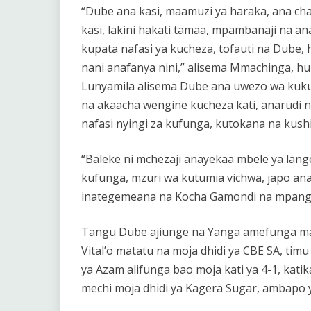
“Dube ana kasi, maamuzi ya haraka, ana ch
kasi, lakini hakati tamaa, mpambanaji na a
kupata nafasi ya kucheza, tofauti na Dube, 
nani anafanya nini,” alisema Mmachinga, hu
Lunyamila alisema Dube ana uwezo wa kuku
na akaacha wengine kucheza kati, anarudi 
nafasi nyingi za kufunga, kutokana na kus
“Baleke ni mchezaji anayekaa mbele ya lan
kufunga, mzuri wa kutumia vichwa, japo ana
inategemeana na Kocha Gamondi na mpango 
Tangu Dube ajiunge na Yanga amefunga mab
Vital’o matatu na moja dhidi ya CBE SA, timu 
ya Azam alifunga bao moja kati ya 4-1, kati
mechi moja dhidi ya Kagera Sugar, ambapo 