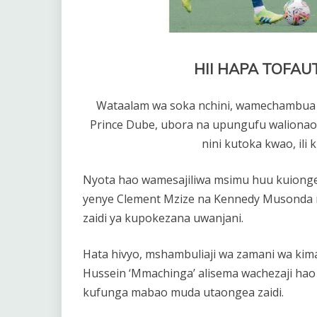
HII HAPA TOFAU
Wataalam wa soka nchini, wamechambua u
Prince Dube, ubora na upungufu walionao
nini kutoka kwao, ili
Nyota hao wamesajiliwa msimu huu kuiongez
yenye Clement Mzize na Kennedy Musonda 
zaidi ya kupokezana uwanjani.
Hata hivyo, mshambuliaji wa zamani wa kima
Hussein ‘Mmachinga’ alisema wachezaji hao
kufunga mabao muda utaongea zaidi.