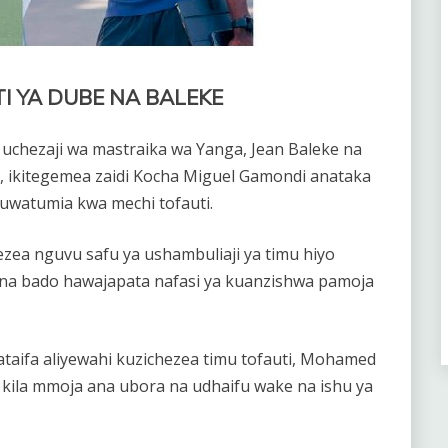
TI YA DUBE NA BALEKE
chezaji wa mastraika wa Yanga, Jean Baleke na
, ikitegemea zaidi Kocha Miguel Gamondi anataka
 kuwatumia kwa mechi tofauti.
ea nguvu safu ya ushambuliaji ya timu hiyo
na bado hawajapata nafasi ya kuanzishwa pamoja
taifa aliyewahi kuzichezea timu tofauti, Mohamed
 kila mmoja ana ubora na udhaifu wake na ishu ya