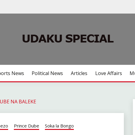
ports News
Political News
Articles
Love Affairs
Mu
DUBE NA BALEKE
hezo
Prince Dube
Soka la Bongo