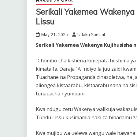
HABARI ZA SIASA
Serikali Yakemea Wakenya 
Lissu
May 21, 2025
Udaku Special
Serikali Yakemea Wakenya Kujihusisha na
“Chombo cha kisheria kimepata heshima ya 
kimataifa. Daraja “A” ndiyo la juu zaidi kwa
Tuachane na Propaganda zinazoletwa, na Ja
aliongea kistaarabu, kistaarabu sana na si
tunauacha nyumbani.
Kwa ndugu zetu Wakenya walikuja wakazuiwa
Tundu Lissu kusimamia haki za binadamu z
Kwa mujibu wa uelewa wangu wale hawana le