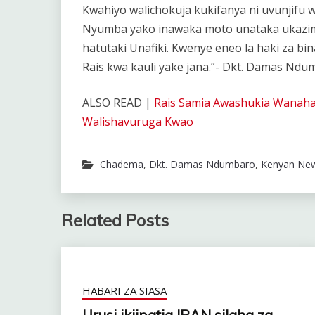
Kwahiyo walichokuja kukifanya ni uvunjifu w
Nyumba yako inawaka moto unataka ukazime 
hatutaki Unafiki. Kwenye eneo la haki za b
Rais kwa kauli yake jana.”- Dkt. Damas Ndum
ALSO READ |
Rais Samia Awashukia Wanaha
Walishavuruga Kwao
Chadema
,
Dkt. Damas Ndumbaro
,
Kenyan Ne
Related Posts
HABARI ZA SIASA
Urusi ikiipatia IRAN silaha za