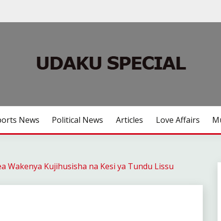
ports News
Political News
Articles
Love Affairs
Mu
ea Wakenya Kujihusisha na Kesi ya Tundu Lissu