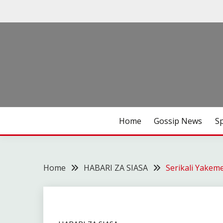
Skip
to
content
Habari za Udaku, Michezo na Siasa
UDAKU SPECIAL
Home
Gossip News
S
Home
HABARI ZA SIASA
Serikali Yakem