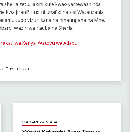
a sheria zetu, lakini kule kwao yamewashinda.
kwa jirani? Huo ni unafiki na sisi Watanzania
inadamu tupo vizuri sana na ninaungana na Mhe.
baro. Waziri wa Katiba na Sheria.
rakati wa Kenya: Watovu wa Adabu,
ws
,
Tundu Lissu
HABARI ZA SIASA
Waziri Katambi Atoa Tamko